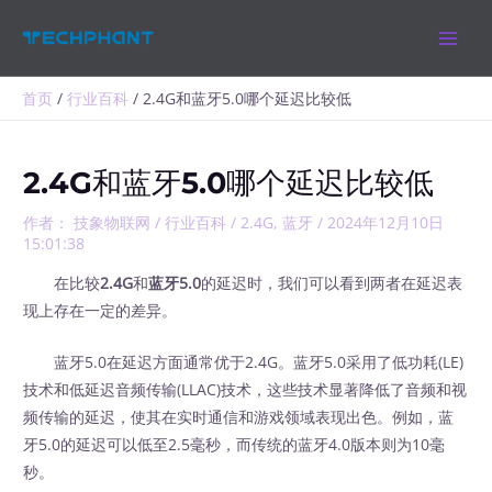
跳
MAIN
至
MEN
内
容
首页
行业百科
2.4G和蓝牙5.0哪个延迟比较低
2.4G和蓝牙5.0哪个延迟比较低
作者：
技象物联网
/
行业百科
/
2.4G
,
蓝牙
/
2024年12月10日
15:01:38
在比较
2.4G
和
蓝牙5.0
的延迟时，我们可以看到两者在延迟表
现上存在一定的差异。
蓝牙5.0在延迟方面通常优于2.4G。蓝牙5.0采用了低功耗(LE)
技术和低延迟音频传输(LLAC)技术，这些技术显著降低了音频和视
频传输的延迟，使其在实时通信和游戏领域表现出色。例如，蓝
牙5.0的延迟可以低至2.5毫秒，而传统的蓝牙4.0版本则为10毫
秒。