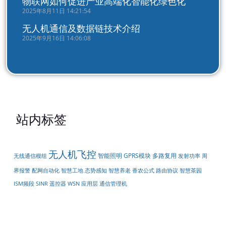
物联网如何促进产业高端化智能化绿色化
2025年8月11日 14:21:54
无人机通信及数据链技术介绍
2025年9月16日 14:06:08
站内标签
无人机飞控
智能照明
GPRS模块
多路复用
无线通信模组
周
发射功率
界报警
配网自动化
智慧工地
态势感知
智慧养老
香农公式
路由协议
智慧茶园
遥控器
ISM频段
SINR
WSN
应用层
通信管理机