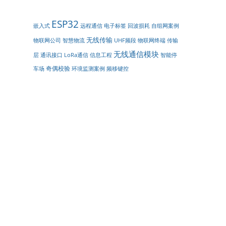
ESP32
嵌入式
远程通信
电子标签
回波损耗
自组网案例
无线传输
物联网终端
传输
物联网公司
智慧物流
UHF频段
无线通信模块
层
通讯接口
LoRa通信
智能停
信息工程
奇偶校验
车场
环境监测案例
频移键控