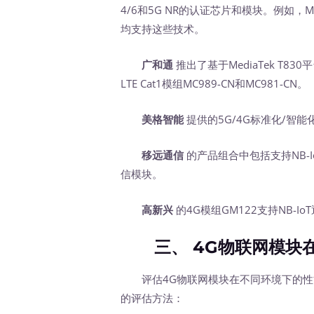
4/6和5G NR的认证芯片和模块。例如，Monarch
均支持这些技术。
广和通
推出了基于MediaTek T83
LTE Cat1模组MC989-CN和MC981-CN。
美格智能
提供的5G/4G标准化/智
移远通信
的产品组合中包括支持NB-IoT
信模块。
高新兴
的4G模组GM122支持NB-I
三、 4G物联网模块在
评估4G物联网模块在不同环境下的性
的评估方法：