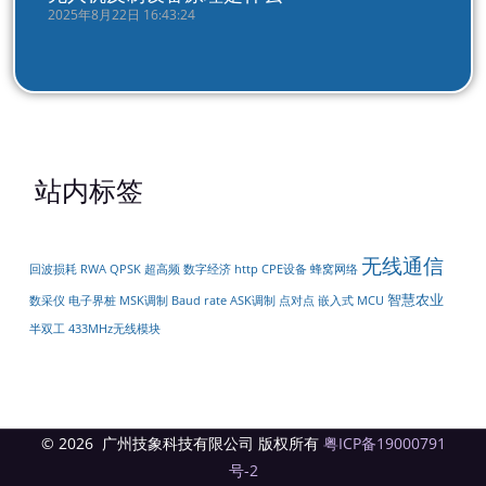
2025年8月22日 16:43:24
站内标签
无线通信
回波损耗
RWA
QPSK
超高频
数字经济
http
CPE设备
蜂窝网络
智慧农业
数采仪
电子界桩
MSK调制
Baud rate
ASK调制
点对点
嵌入式
MCU
半双工
433MHz无线模块
© 2026 广州技象科技有限公司 版权所有
粤ICP备19000791
号-2