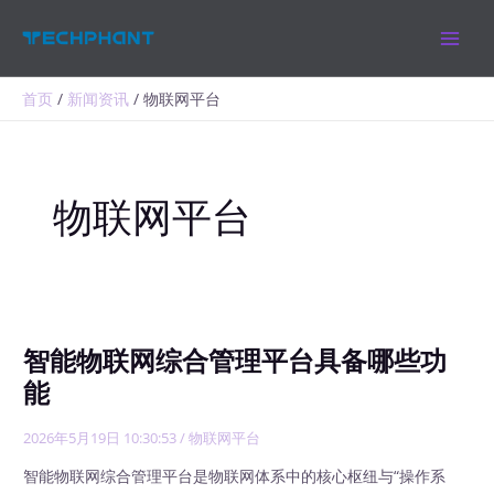
跳
MAIN
至
MEN
内
容
首页
新闻资讯
物联网平台
物联网平台
智能物联网综合管理平台具备哪些功
能
2026年5月19日 10:30:53
/
物联网平台
智能物联网综合管理平台是物联网体系中的核心枢纽与“操作系