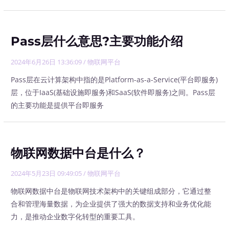
Pass层什么意思?主要功能介绍
2024年6月26日 13:36:09
/
物联网平台
Pass层在云计算架构中指的是Platform-as-a-Service(平台即服务)
层，位于IaaS(基础设施即服务)和SaaS(软件即服务)之间。Pass层
的主要功能是提供平台即服务
物联网数据中台是什么？
2024年5月23日 09:49:05
/
物联网平台
物联网数据中台是物联网技术架构中的关键组成部分，它通过整
合和管理海量数据，为企业提供了强大的数据支持和业务优化能
力，是推动企业数字化转型的重要工具。