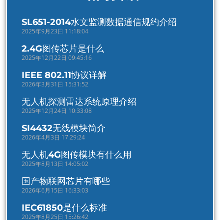
SL651-2014水文监测数据通信规约介绍
2025年9月23日 11:18:04
2.4G图传芯片是什么
2025年12月22日 09:45:16
IEEE 802.11协议详解
2026年3月31日 15:31:52
无人机探测雷达系统原理介绍
2025年12月24日 10:33:08
SI4432无线模块简介
2026年4月3日 17:29:24
无人机4G图传模块有什么用
2025年8月13日 14:05:02
国产物联网芯片有哪些
2026年6月15日 16:33:03
IEC61850是什么标准
2025年8月25日 15:26:42