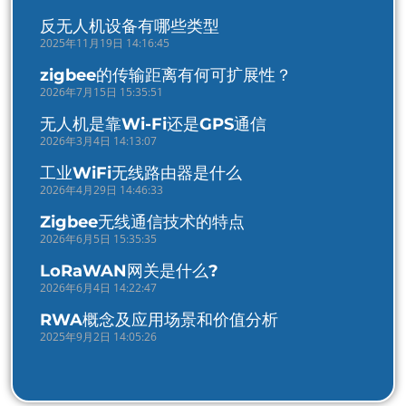
反无人机设备有哪些类型
2025年11月19日 14:16:45
zigbee的传输距离有何可扩展性？
2026年7月15日 15:35:51
无人机是靠Wi-Fi还是GPS通信
2026年3月4日 14:13:07
工业WiFi无线路由器是什么
2026年4月29日 14:46:33
Zigbee无线通信技术的特点
2026年6月5日 15:35:35
LoRaWAN网关是什么?
2026年6月4日 14:22:47
RWA概念及应用场景和价值分析
2025年9月2日 14:05:26