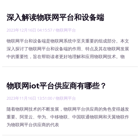
深入解读物联网平台和设备端
2023年12月16日 04:15:57
/
物联网平台
物联网平台和设备端是物联网系统中至关重要的组成部分。本文
深入探讨了物联网平台和设备端的作用、特点及其在物联网发展
中的重要性，旨在帮助读者更好地理解和应用物联网技术。物
物联网iot平台供应商有哪些？
2023年11月16日 13:51:00
/
物联网平台
随着物联网技术的不断发展，物联网平台供应商的角色变得越发
重要。阿里云、华为、中移物联、中国联通物联网和天翼物联作
为物联网平台供应商的代表