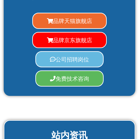
品牌天猫旗舰店
品牌京东旗舰店
公司招聘岗位
免费技术咨询
站内资讯