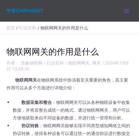
跳
MAIN
至
MEN
内
容
首页
行业百科
物联网网关的作用是什么
物联网网关的作用是什么
作者：
技象物联网
/
行业百科
/
物联网网关
,
网关
/
2024年7月8
日 13:48:35
物联网网关
在物联网系统中扮演着至关重要的角色，其主要
作用可以从多个方面进行详细介绍：
数据采集和整合
：物联网网关可以从各种物联设备中收集
数据，并将其整合成统一的格式。通过物联网网关，用户可以
方便地获取来自不同设备的数据，并进行统一管理和分析。
协议转换
：物联网网关能够实现不同类型感知网络之间的
协议转换，使得各种设备可以通过统一的通信协议进行数据交