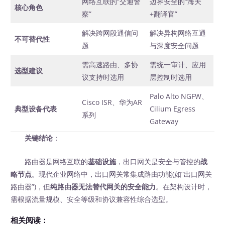
网络互联的“交通警
边界安全的“海关
核心角色
察”
+翻译官”
解决跨网段通信问
解决异构网络互通
不可替代性
题
与深度安全问题
需高速路由、多协
需统一审计、应用
选型建议
议支持时选用
层控制时选用
Palo Alto NGFW、
Cisco ISR、华为AR
典型设备代表
Cilium Egress
系列
Gateway
关键结论
：
路由器是网络互联的
基础设施
，出口网关是安全与管控的
战
略节点
。现代企业网络中，出口网关常集成路由功能(如”出口网关
路由器”)，但
纯路由器无法替代网关的安全能力
。在架构设计时，
需根据流量规模、安全等级和协议兼容性综合选型。
相关阅读：