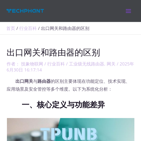
跳
MAIN
至
MEN
内
容
首页
行业百科
出口网关和路由器的区别
出口网关和路由器的区别
作者：
技象物联网
/
行业百科
/
工业级无线路由器
,
网关
/
2025年
6月30日 16:17:14
出口网关
与
路由器
的区别主要体现在功能定位、技术实现、
应用场景及安全管控等多个维度。以下为系统化分析：
一、核心定义与功能差异