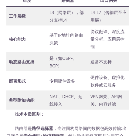
维度
路由器
出口网关
L3（网络层），部
L4-L7（传输层至应
工作层级
分支持L4
用层）
协议翻译、深度流
基于IP地址的路由
核心能力
量分析、应用层控
决策
制
是（如OSPF、
动态路由支持
通常不支持
BGP）
硬件设备、虚拟化
部署形式
专用硬件设备
软件或云服务
NAT、DHCP、无
VPN网关、API网
典型附加功能
线接入
关、内容过滤
技术本质区别
：
路由器是
路径选择器
，专注同构网络间的数据包高效传输;出
口网关是
安全代理+协议翻译器
，解决异构网络互联与边界安全。