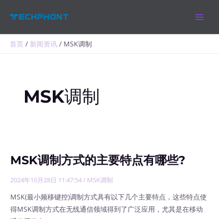
跳
MAIN
至
MEN
内
容
首页
新闻资讯
MSK调制
MSK调制
MSK调制方式的主要特点有哪些?
2024年10月28日 11:47:54
/
MSK调制
MSK(最小频移键控)调制方式具有以下几个主要特点，这些特点使
得MSK调制方式在无线通信领域得到了广泛应用，尤其是在移动