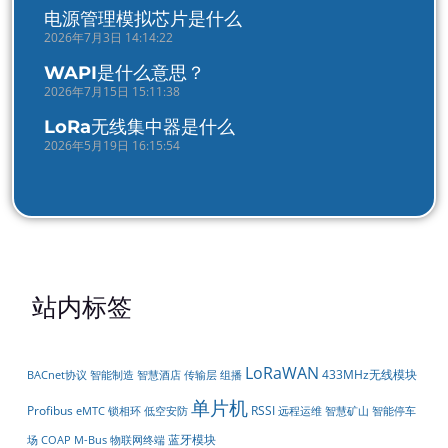
电源管理模拟芯片是什么
2026年7月3日 14:14:22
WAPI是什么意思？
2026年7月15日 15:11:38
LoRa无线集中器是什么
2026年5月19日 16:15:54
站内标签
LoRaWAN
433MHz无线模块
BACnet协议
智能制造
智慧酒店
传输层
组播
单片机
Profibus
RSSI
锁相环
低空安防
智慧矿山
智能停车
eMTC
远程运维
蓝牙模块
场
COAP
M-Bus
物联网终端