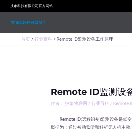
跳
技象科技有限公司官方网站
至
内
容
首页
行业百科
Remote ID监测设备工作原理
Remote ID监测
作者：
技象物联网
/
行业百科
/
Remote 
Remote ID
(远程识别)监测设备是低
概括为：通过被动监听和解析无人机主动