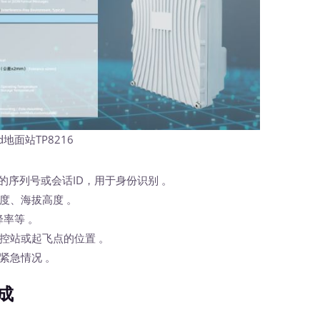
id地面站TP8216
的序列号或会话ID，用于身份识别 。
度、海拔高度 。
率等 。
控站或起飞点的位置 。
紧急情况 。
成