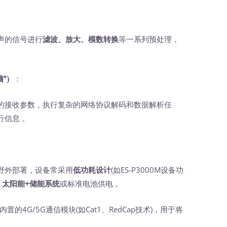
声的信号进行
滤波、放大、模数转换
等一系列预处理，
脑”）
‍：
接收参数，执行复杂的网络协议解码和数据解析任
信息 。
野外部署，设备常采用
低功耗设计
(如ES-P3000M设备功
、
太阳能+储能系统
或标准电池供电 。
内置的4G/5G通信模块(如Cat1、RedCap技术)，用于将