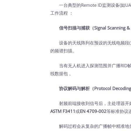
一台典型的Remote ID监测设备(如UAS 
工作流程 ：
信号扫描与捕获（Signal Scanning & 
设备的天线阵列在预设的无线电频段(主要是
的频谱扫描。
当有无人机进入探测范围并广播RID帧(
线数据包 。
协议解码与解析（Protocol Decoding 
射频前端接收到信号后，主处理器开始
ASTM F3411
或
EN 4709-002
等标准协议
解码过程会从复杂的广播帧中精准地分离并