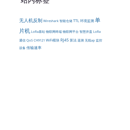
单
无人机反制
TTL
环境监测
智能仓储
Wireshark
片机
物联网平台
LoRa
LoRa基站
物联网终端
智慧井盖
RJ45
WiFi模块
算法
通信
遥测
QoS
CH9121
无线ap
监控
传输速率
设备