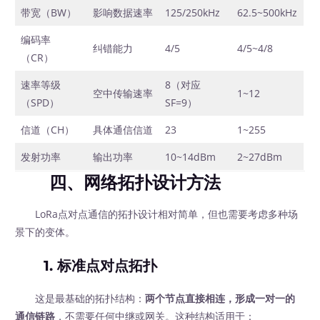
带宽（BW）
影响数据速率
125/250kHz
62.5~500kHz
编码率
纠错能力
4/5
4/5~4/8
（CR）
速率等级
8（对应
空中传输速率
1~12
（SPD）
SF=9）
信道（CH）
具体通信信道
23
1~255
发射功率
输出功率
10~14dBm
2~27dBm
四、网络拓扑设计方法
LoRa点对点通信的拓扑设计相对简单，但也需要考虑多种场
景下的变体。
1. 标准点对点拓扑
这是最基础的拓扑结构：
两个节点直接相连，形成一对一的
通信链路
，不需要任何中继或网关。这种结构适用于：