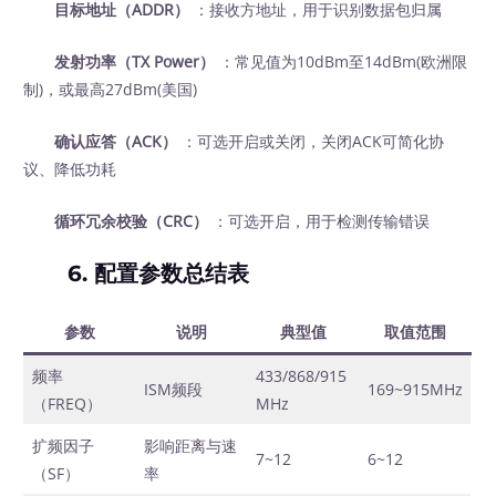
目标地址（ADDR）
‍ ：接收方地址，用于识别数据包归属
发射功率（TX Power）
‍ ：常见值为10dBm至14dBm(欧洲限
制)，或最高27dBm(美国)
确认应答（ACK）
‍ ：可选开启或关闭，关闭ACK可简化协
议、降低功耗
循环冗余校验（CRC）
‍ ：可选开启，用于检测传输错误
6. 配置参数总结表
参数
说明
典型值
取值范围
频率
433/868/915
ISM频段
169~915MHz
（FREQ）
MHz
扩频因子
影响距离与速
7~12
6~12
（SF）
率