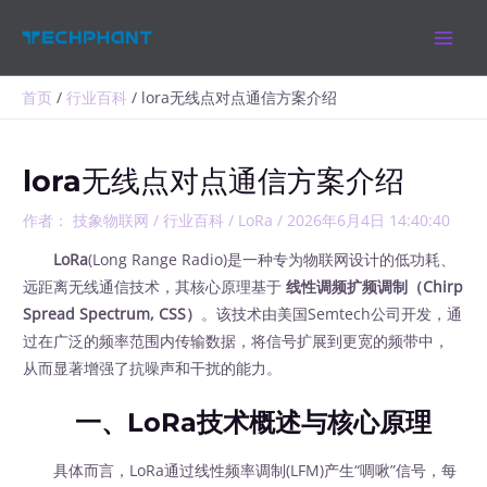
跳
MAIN
至
MEN
内
容
首页
行业百科
lora无线点对点通信方案介绍
lora无线点对点通信方案介绍
作者：
技象物联网
/
行业百科
/
LoRa
/
2026年6月4日 14:40:40
LoRa
(Long Range Radio)是一种专为物联网设计的低功耗、
远距离无线通信技术，其核心原理基于
线性调频扩频调制（Chirp
Spread Spectrum, CSS）
‍。该技术由美国Semtech公司开发，通
过在广泛的频率范围内传输数据，将信号扩展到更宽的频带中，
从而显著增强了抗噪声和干扰的能力。
一、LoRa技术概述与核心原理
具体而言，LoRa通过线性频率调制(LFM)产生“啁啾”信号，每