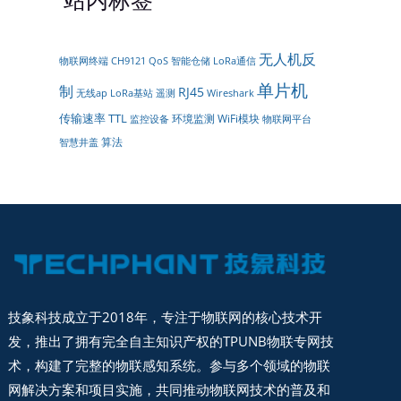
无人机反
智能仓储
LoRa通信
物联网终端
CH9121
QoS
单片机
制
RJ45
遥测
无线ap
LoRa基站
Wireshark
传输速率
TTL
环境监测
WiFi模块
物联网平台
监控设备
算法
智慧井盖
技象科技成立于2018年，专注于物联网的核心技术开
发，推出了拥有完全自主知识产权的TPUNB物联专网技
术，构建了完整的物联感知系统。参与多个领域的物联
网解决方案和项目实施，共同推动物联网技术的普及和