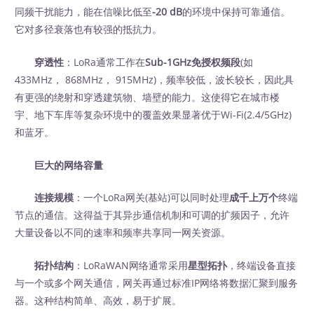
同频干扰能力，能在信噪比低至
-20 dB
的环境中保持可靠通信。
它对多径衰落也有较强的抵抗力。
穿透性
：LoRa通常工作在
Sub-1GHz免授权频段
(如
433MHz， 868MHz， 915MHz)，频率较低，波长较长，因此具
有更强的绕射和穿透建筑物、墙壁的能力。这使得它在城市楼
宇、地下车库等复杂环境中的覆盖效果显著优于Wi-Fi(2.4/5GHz)
和蓝牙。
巨大的网络容量
连接规模
：一个LoRa网关(基站)可以同时处理
成千上万个
终端
节点的通信。这得益于其异步通信机制和可调的扩频因子，允许
大量设备以不同的速率和频率共享同一网关资源。
拓扑结构
：LoRaWAN网络通常采用
星型拓扑
，终端设备直接
与一个或多个网关通信，网关再通过标准IP网络将数据汇聚到服务
器。这种结构简单、高效，易于扩展。