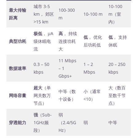
城市 3-5
10-100
最大传输
100-300
km， 郊区
10-100 m
m（室
距离
m
>15 km
内）
极低
， μA
高
， 持续
低
， 优化
低
， 支持
典型功耗
级休眠电
连接功耗
后功耗低
休眠
流
大
11 Mbps
0.3 – 50
1 – 2
20 – 250
数据速率
– 1
kbps
Mbps
kbps
Gbps+
超大
（单
大（数百
中等（数
小（通常
网络容量
网关数万
至数千节
十设备）
<10）
节点）
点）
强
（Sub-
弱
穿透能力
1GHz频
（2.4/5G
弱
中等
段）
Hz）