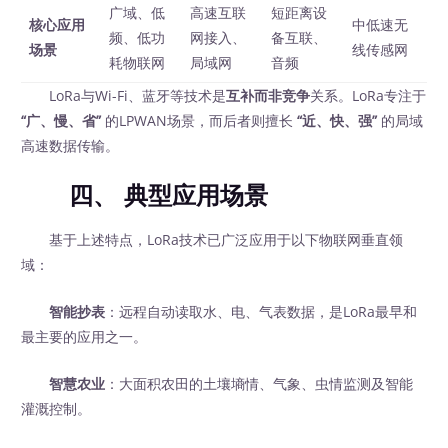
广域、低
高速互联
短距离设
核心应用
中低速无
频、低功
网接入、
备互联、
场景
线传感网
耗物联网
局域网
音频
LoRa与Wi-Fi、蓝牙等技术是
互补而非竞争
关系。LoRa专注于
“广、慢、省”
‍ 的LPWAN场景，而后者则擅长 ‍
“近、快、强”
‍ 的局域
高速数据传输。
四、 典型应用场景
基于上述特点，LoRa技术已广泛应用于以下物联网垂直领
域：
智能抄表
：远程自动读取水、电、气表数据，是LoRa最早和
最主要的应用之一。
智慧农业
：大面积农田的土壤墒情、气象、虫情监测及智能
灌溉控制。