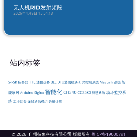
无人机RID发射频段
2026年4月9日 15:54:13
站内标签
TTL
智
DTU通信模块
S-FSK
应答器
通信设备
BLE
灯光控制系统
MavLink
晶振
智能化
CH340
CC2530
动环监控系
能家居
Arduino
Sigfox
智慧旅游
统
工业网关
无线通信模组
边缘计算
© 2026 广州技象科技有限公司 版权所有
粤ICP备19000791