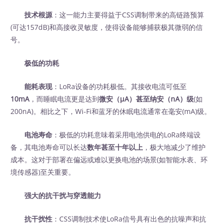
技术根源
：这一能力主要得益于CSS调制带来的高链路预算
(可达157dB)和高接收灵敏度，使得设备能够捕获极其微弱的信
号。
极低的功耗
能耗表现
：LoRa设备的功耗极低。其接收电流可低至
10mA
，而睡眠电流更是达到
微安（μA）甚至纳安（nA）级
(如
200nA)。相比之下，Wi-Fi和蓝牙的休眠电流通常在毫安(mA)级。
电池寿命
：极低的功耗意味着采用电池供电的LoRa终端设
备，其电池寿命可以长达
数年甚至十年以上
，极大地减少了维护
成本。这对于部署在偏远或难以更换电池的场景(如智能水表、环
境传感器)至关重要。
强大的抗干扰与穿透能力
抗干扰性
：CSS调制技术使LoRa信号具有出色的抗噪声和抗