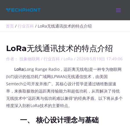
跳
MAIN
至
MEN
内
容
首页
行业百科
LoRa无线通讯技术的特点介绍
LoRa无线通讯技术的特点介绍
作者：
技象物联网
/
行业百科
/
LoRa
/
2026年5月19日 17:49:06
LoRa
(Long Range Radio，远距离无线电)是一种专为物联网
(IoT)设计的低功耗广域网(LPWAN)无线通信技术，由美国
Semtech公司开发并推广。其核心设计哲学是通过牺牲数据速
率，来换取极致的远距离传输能力和超低功耗，从而解决了传统
无线技术中“远距离与低功耗难以兼得”的经典矛盾。以下将从多个
维度深入剖析LoRa技术的主要特点。
一、 核心设计理念与基础