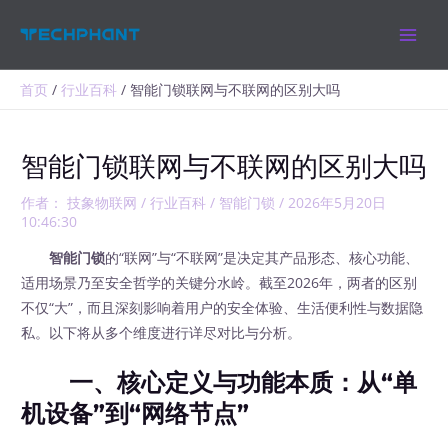
跳
MAIN
至
MEN
内
容
首页
行业百科
智能门锁联网与不联网的区别大吗
智能门锁联网与不联网的区别大吗
作者：
技象物联网
/
行业百科
/
智能门锁
/
2026年5月20日
10:46:30
智能门锁
的“联网”与“不联网”是决定其产品形态、核心功能、
适用场景乃至安全哲学的关键分水岭。截至2026年，两者的区别
不仅“大”，而且深刻影响着用户的安全体验、生活便利性与数据隐
私。以下将从多个维度进行详尽对比与分析。
一、核心定义与功能本质：从“单
机设备”到“网络节点”