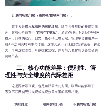
2. 联网智能门锁（联网锁/物联网门锁）：
其本质是
接入互联网的智能终端
。除了具备基础的开锁功能
外，其核心价值在于 ‍
“连接”与“交互”
‍ 。通过Wi-Fi、NB-IoT等联网
技术，门锁的状态、日志、指令得以在云端、管理平台和用户手
机APP之间实时同步与传输。这使其从一个独立的安防设备，转变
为一个可远程管理、可数据化监控、并可与其他智能设备联动的
网络节点。
二、核心功能差异：便利性、管
理性与安全维度的代际差距
这是两者最直观、也是差距最大的方面。联网功能解锁了一
系列不联网锁无法实现或实现效果有限的高级功能。
功能维度
联网智能门锁
不联网智能门锁