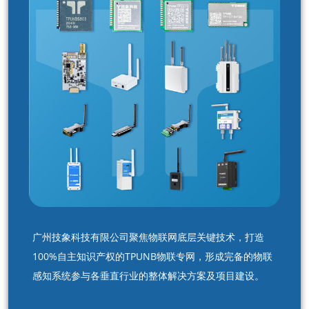
广州技象科技有限公司聚焦物联网底层关键技术，打造
100%自主知识产权的TPUNB物联专网，形成完备的物联
感知系统参与各垂直行业的整体解决方案及项目建设。