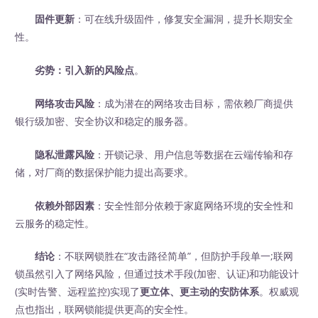
固件更新
：可在线升级固件，修复安全漏洞，提升长期安全
性。
劣势：引入新的风险点
。
网络攻击风险
：成为潜在的网络攻击目标，需依赖厂商提供
银行级加密、安全协议和稳定的服务器。
隐私泄露风险
：开锁记录、用户信息等数据在云端传输和存
储，对厂商的数据保护能力提出高要求。
依赖外部因素
：安全性部分依赖于家庭网络环境的安全性和
云服务的稳定性。
结论
：不联网锁胜在“攻击路径简单”，但防护手段单一;联网
锁虽然引入了网络风险，但通过技术手段(加密、认证)和功能设计
(实时告警、远程监控)实现了
更立体、更主动的安防体系
。权威观
点也指出，联网锁能提供更高的安全性。