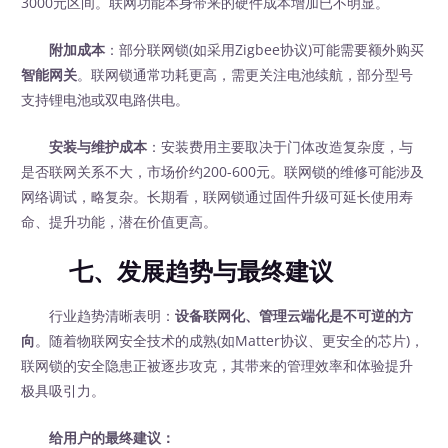
3000元区间。联网功能本身带来的硬件成本增加已不明显。
附加成本
：部分联网锁(如采用Zigbee协议)可能需要额外购买
智能网关
。联网锁通常功耗更高，需更关注电池续航，部分型号
支持锂电池或双电路供电。
安装与维护成本
：安装费用主要取决于门体改造复杂度，与
是否联网关系不大，市场价约200-600元。联网锁的维修可能涉及
网络调试，略复杂。长期看，联网锁通过固件升级可延长使用寿
命、提升功能，潜在价值更高。
七、发展趋势与最终建议
行业趋势清晰表明：
设备联网化、管理云端化是不可逆的方
向
。随着物联网安全技术的成熟(如Matter协议、更安全的芯片)，
联网锁的安全隐患正被逐步攻克，其带来的管理效率和体验提升
极具吸引力。
给用户的最终建议：