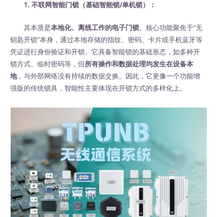
1. 不联网智能门锁（基础智能锁/单机锁）：
其本质是
本地化、离线工作的电子门锁
。核心功能聚焦于“无
钥匙开锁”本身，通过本地存储的指纹、密码、卡片或手机蓝牙等
凭证进行身份验证和开锁。它具备智能锁的基础形态，如多种开
锁方式、临时密码等，但
所有操作和数据处理均发生在设备本
地
，与外部网络没有持续的数据交换。因此，它更像一个功能增
强版的传统锁具，智能性主要体现在开锁方式的多样化上。