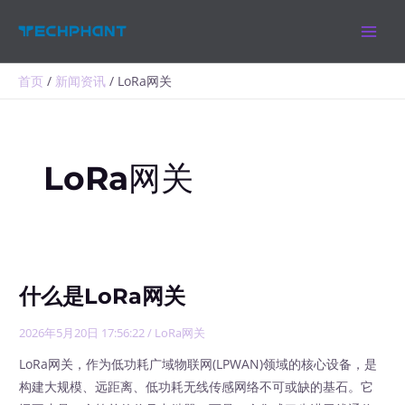
跳
MAIN
至
MEN
内
容
首页
新闻资讯
LoRa网关
LoRa网关
什么是LoRa网关
2026年5月20日 17:56:22
/
LoRa网关
LoRa网关，作为低功耗广域物联网(LPWAN)领域的核心设备，是
构建大规模、远距离、低功耗无线传感网络不可或缺的基石。它