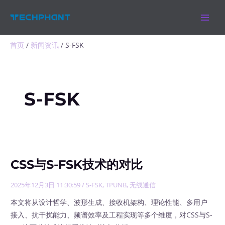
跳
MAIN
至
MEN
内
容
首页
新闻资讯
S-FSK
S-FSK
CSS与S-FSK技术的对比
2025年12月3日 11:30:59
/
S-FSK
,
TPUNB
,
无线通信
本文将从设计哲学、波形生成、接收机架构、理论性能、多用户
接入、抗干扰能力、频谱效率及工程实现等多个维度，对CSS与S-