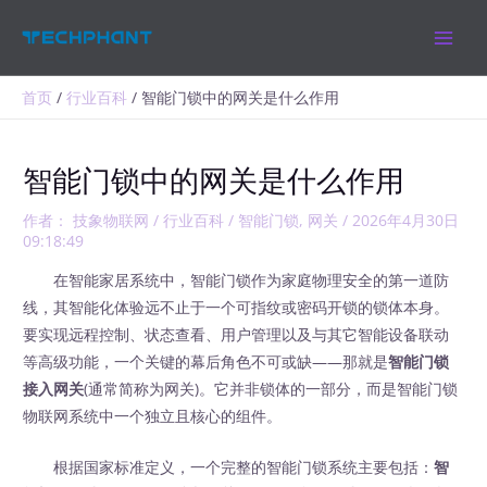
跳
MAIN
至
MEN
内
容
首页
行业百科
智能门锁中的网关是什么作用
智能门锁中的网关是什么作用
作者：
技象物联网
/
行业百科
/
智能门锁
,
网关
/
2026年4月30日
09:18:49
在智能家居系统中，智能门锁作为家庭物理安全的第一道防
线，其智能化体验远不止于一个可指纹或密码开锁的锁体本身。
要实现远程控制、状态查看、用户管理以及与其它智能设备联动
等高级功能，一个关键的幕后角色不可或缺——那就是
智能门锁
接入网关
(通常简称为网关)。它并非锁体的一部分，而是智能门锁
物联网系统中一个独立且核心的组件。
根据国家标准定义，一个完整的智能门锁系统主要包括：
智