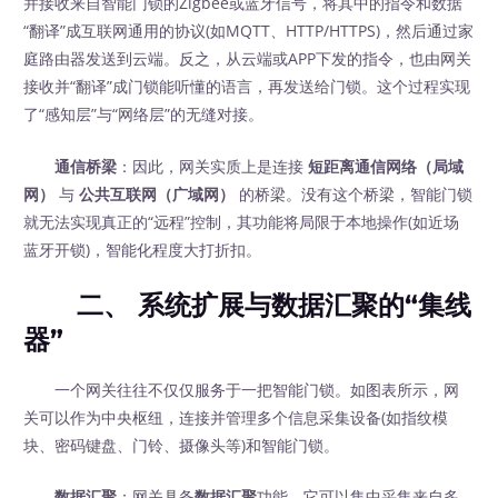
并接收来自智能门锁的Zigbee或蓝牙信号，将其中的指令和数据
“翻译”成互联网通用的协议(如MQTT、HTTP/HTTPS)，然后通过家
庭路由器发送到云端。反之，从云端或APP下发的指令，也由网关
接收并“翻译”成门锁能听懂的语言，再发送给门锁。这个过程实现
了“感知层”与“网络层”的无缝对接。
通信桥梁
：因此，网关实质上是连接
短距离通信网络（局域
网）
‍ 与
公共互联网（广域网）
‍ 的桥梁。没有这个桥梁，智能门锁
就无法实现真正的“远程”控制，其功能将局限于本地操作(如近场
蓝牙开锁)，智能化程度大打折扣。
二、 系统扩展与数据汇聚的“集线
器”
一个网关往往不仅仅服务于一把智能门锁。如图表所示，网
关可以作为中央枢纽，连接并管理多个信息采集设备(如指纹模
块、密码键盘、门铃、摄像头等)和智能门锁。
数据汇聚
：网关具备
数据汇聚
功能。它可以集中采集来自多