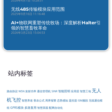
2026年4月1日 10:28:31
无线485传输模块应用范围
2025年9月16日 11:16:48
AI+物联网重塑传统牧场：深度解析Halter引
领的智慧畜牧革命
2026年3月23日 15:04:53
站内标签
无人
智能照明
路由协议
WSN
发射功率
通信管理机
SINR
应用层
智慧工地
机飞控
周界报警
遥控器
无线通信模
智慧养老
香农公式
态势感知
ISM频段
GPRS模块
多路复用
组
配网自动化
智慧茶园