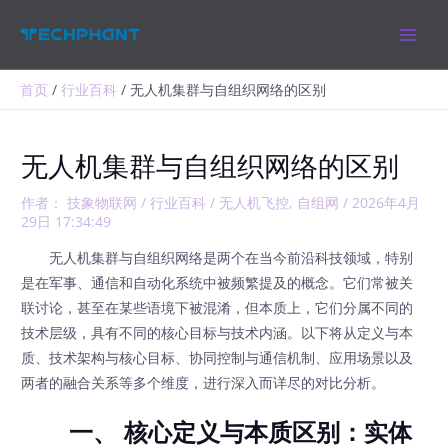
跳
MAIN
至
MEN
内
容
首页
行业百科
无人机集群与自组织网络的区别
无人机集群与自组织网络的区别
作者：
技象物联网
/
行业百科
/
无人机飞控
,
自组网
/
2026年4月
29日 17:34:49
无人机集群与自组织网络是两个在当今前沿科技领域，特别
是在军事、通信和自动化系统中被频繁提及的概念。它们常被关
联讨论，甚至在某些语境下被混淆，但本质上，它们分属不同的
技术层级，具有不同的核心目标与技术内涵。以下将从定义与本
质、技术架构与核心目标、协同控制与通信机制、应用场景以及
两者的融合关系等多个维度，进行深入而详尽的对比分析。
一、 核心定义与本质区别：实体