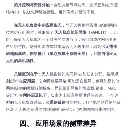
拓扑控制与资源分配
：自动调整节点功率、选择簇头(在分簇
结构中)，以优化网络连接性、延长寿命并管理干扰。
在无人机集群中的应用形态
：当无人机集群采用自组织网络
技术进行组网时，就形成了
无人机自组织网络（FANETs）
‍ 。此
时，每架无人机成为一个对等的网络节点，它们组成的网络具有
自组织特性。这种组网方式非常适合无人机集群，因为它
无需依
赖地面基站，网络健壮（单点故障不影响全局），且能自适应无
人机的高机动性
。
关键区别在于
：无人机集群的协同算法(如任务分配、路径规
划)运行在
应用层
，它利用底层网络(可能是自组网，也可能是其他
网络)提供的数据传输服务。而自组织网络的协议栈(路由、MAC
等)运行在
网络层及以下
，负责为上层应用提供通信管道。一个典
型的无人机集群系统，其
通信链路
可能包括：1)与地面站通信的链
路;2)无人机之间通过自组织网络(MANET)构成的内部通信链路。
四、 应用场景的侧重差异