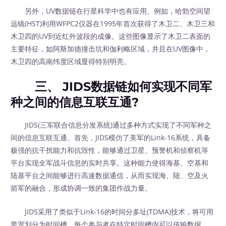
另外，UV数据链在行星科学中也有应用。例如，哈勃空间望
远镜(HST)利用WFPC2仪器在1995年首次获得了木卫二、木卫三和
木卫四的UV到近红外波段的成像。这些图像显示了木卫二表面的
主要特征，如阿斯加德撞击坑和伽利略区域，并且在UV图像中，
木卫四的高南纬度区域显得特别明亮。
三、 JIDS数据链如何实现不同军
种之间的信息互联互通?
JIDS(三军联合信息分发系统)通过多种方式实现了不同军种之
间的信息互联互通。首先，JIDS模仿了美军的Link-16系统，具备
极强的抗干扰能力和抗毁性，能够通过卫星、预警机和侦察机等
平台实现全军战斗信息的实时共享。这种能力使得海基、空基和
陆基平台之间能够进行高速数据通信，从而实现海、陆、空及火
箭军的融合，形成协调一致的集团作战力量。
JIDS采用了类似于Link-16的时间分多址(TDMA)技术，将可用
带宽划分为时间槽，每个参与者在特定时间槽内可以传输数据。