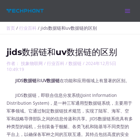
跳
MAIN
至
MEN
内
容
首页
行业百科
jids数据链和uv数据链的区别
jids数据链和uv数据链的区别
作者：
技象物联网
/
行业百科
/
数据链
/
2024年12月5日
10:49:19
JIDS数据链
和
UV数据链
在功能和应用领域上有显著的区别。
JIDS数据链，即联合信息分发系统(Joint Information
Distribution System)，是一种三军通用型数据链系统，主要用于
军事领域。它通过制定数据链技术规范，实现了陆军、海军、空
军和战略导弹部队之间的信息传递和共享。JIDS数据链系统具有多
种类型的端机，分别装备于舰艇、各类飞机和陆基等不同类型的
平台上，以确保各军种之间的互联互通。其特点包括高度的安全