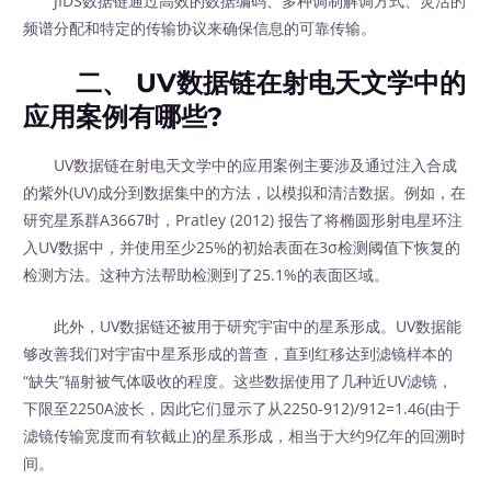
JIDS数据链通过高效的数据编码、多种调制解调方式、灵活的
频谱分配和特定的传输协议来确保信息的可靠传输。
二、 UV数据链在射电天文学中的
应用案例有哪些?
UV数据链在射电天文学中的应用案例主要涉及通过注入合成
的紫外(UV)成分到数据集中的方法，以模拟和清洁数据。例如，在
研究星系群A3667时，Pratley (2012) 报告了将椭圆形射电星环注
入UV数据中，并使用至少25%的初始表面在3σ检测阈值下恢复的
检测方法。这种方法帮助检测到了25.1%的表面区域。
此外，UV数据链还被用于研究宇宙中的星系形成。UV数据能
够改善我们对宇宙中星系形成的普查，直到红移达到滤镜样本的
“缺失”辐射被气体吸收的程度。这些数据使用了几种近UV滤镜，
下限至2250A波长，因此它们显示了从2250-912)/912=1.46(由于
滤镜传输宽度而有软截止)的星系形成，相当于大约9亿年的回溯时
间。