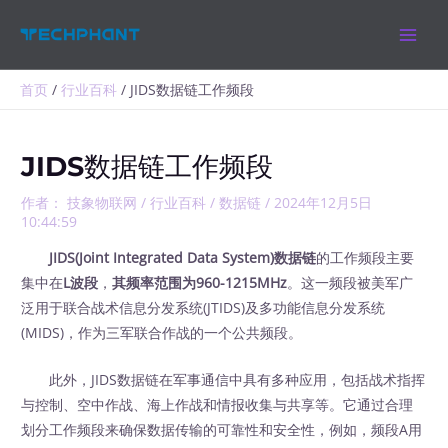
跳
MAIN
至
MEN
内
容
首页
行业百科
JIDS数据链工作频段
JIDS数据链工作频段
作者：
技象物联网
/
行业百科
/
数据链
/
2024年12月5日
10:44:59
JIDS(Joint Integrated Data System)数据链
的工作频段主要
集中在
L波段
，
其频率范围为960-1215MHz
。这一频段被美军广
泛用于联合战术信息分发系统(JTIDS)及多功能信息分发系统
(MIDS)，作为三军联合作战的一个公共频段。
此外，JIDS数据链在军事通信中具有多种应用，包括战术指挥
与控制、空中作战、海上作战和情报收集与共享等。它通过合理
划分工作频段来确保数据传输的可靠性和安全性，例如，频段A用