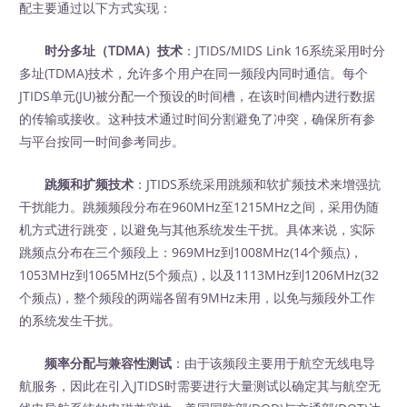
配主要通过以下方式实现：
时分多址（TDMA）技术
：JTIDS/MIDS Link 16系统采用时分
多址(TDMA)技术，允许多个用户在同一频段内同时通信。每个
JTIDS单元(JU)被分配一个预设的时间槽，在该时间槽内进行数据
的传输或接收。这种技术通过时间分割避免了冲突，确保所有参
与平台按同一时间参考同步。
跳频和扩频技术
：JTIDS系统采用跳频和软扩频技术来增强抗
干扰能力。跳频频段分布在960MHz至1215MHz之间，采用伪随
机方式进行跳变，以避免与其他系统发生干扰。具体来说，实际
跳频点分布在三个频段上：969MHz到1008MHz(14个频点)，
1053MHz到1065MHz(5个频点)，以及1113MHz到1206MHz(32
个频点)，整个频段的两端各留有9MHz未用，以免与频段外工作
的系统发生干扰。
频率分配与兼容性测试
：由于该频段主要用于航空无线电导
航服务，因此在引入JTIDS时需要进行大量测试以确定其与航空无