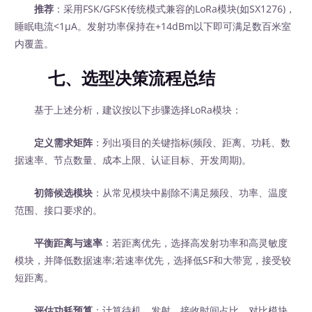
推荐
：采用FSK/GFSK传统模式兼容的LoRa模块(如SX1276)，
睡眠电流<1μA。发射功率保持在+14dBm以下即可满足数百米室
内覆盖。
七、选型决策流程总结
基于上述分析，建议按以下步骤选择LoRa模块：
定义需求矩阵
：列出项目的关键指标(频段、距离、功耗、数
据速率、节点数量、成本上限、认证目标、开发周期)。
初筛候选模块
：从常见模块中剔除不满足频段、功率、温度
范围、接口要求的。
平衡距离与速率
：若距离优先，选择高发射功率和高灵敏度
模块，并降低数据速率;若速率优先，选择低SF和大带宽，接受较
短距离。
评估功耗预算
：计算待机、发射、接收时间占比，对比模块