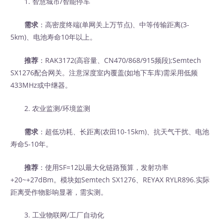
1. 智慧城市/智能停车
需求
：高密度终端(单网关上万节点)、中等传输距离(3-
5km)、电池寿命10年以上。
推荐
：RAK3172(高容量、CN470/868/915频段);Semtech
SX1276配合网关。注意深度室内覆盖(如地下车库)需采用低频
433MHz或中继器。
2. 农业监测/环境监测
需求
：超低功耗、长距离(农田10-15km)、抗天气干扰、电池
寿命5-10年。
推荐
：使用SF=12以最大化链路预算，发射功率
+20~+27dBm。模块如Semtech SX1276、REYAX RYLR896.实际
距离受作物影响显著，需实测。
3. 工业物联网/工厂自动化