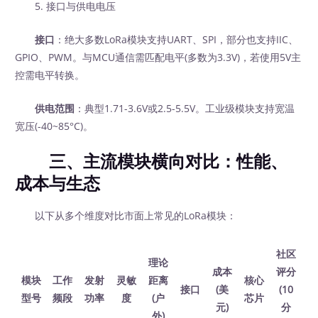
5. 接口与供电电压
接口
：绝大多数LoRa模块支持UART、SPI，部分也支持IIC、
GPIO、PWM。与MCU通信需匹配电平(多数为3.3V)，若使用5V主
控需电平转换。
供电范围
：典型1.71-3.6V或2.5-5.5V。工业级模块支持宽温
宽压(-40~85°C)。
三、主流模块横向对比：性能、
成本与生态
以下从多个维度对比市面上常见的LoRa模块：
社区
理论
成本
评分
模块
工作
发射
灵敏
距离
核心
接口
(美
(10
型号
频段
功率
度
(户
芯片
元)
分
外)