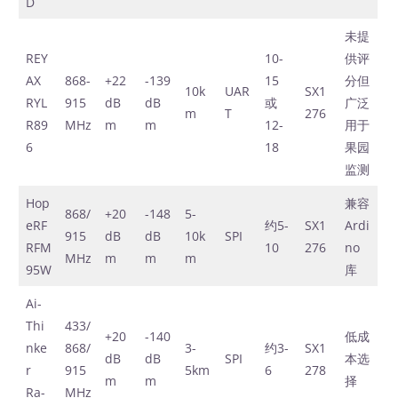
D
未提
REY
10-
供评
AX
868-
+22
-139
15
分但
10k
UAR
SX1
RYL
915
dB
dB
或
广泛
m
T
276
R89
MHz
m
m
12-
用于
6
18
果园
监测
Hop
兼容
868/
+20
-148
5-
eRF
约5-
SX1
Ardi
915
dB
dB
10k
SPI
RFM
10
276
no
MHz
m
m
m
95W
库
Ai-
Thi
433/
+20
-140
低成
nke
868/
3-
约3-
SX1
dB
dB
SPI
本选
r
915
5km
6
278
m
m
择
Ra-
MHz