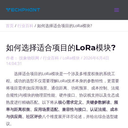
跳
MAIN
至
MEN
内
容
首页
行业百科
如何选择适合项目的LoRa模块?
如何选择适合项目的LoRa模块?
作者：
技象物联网
/
行业百科
/
LoRa模块
/
2026年6月4日
14:04:31
选择适合项目的LoRa模块是一个涉及多维度权衡的系统工
程。成功的选型不仅需要理解LoRa技术本身的参数特性，更需要
将项目需求(如应用场景、通信距离、功耗预算、成本控制、法规
合规性)与模块的物理层性能、硬件接口、协议栈支持以及生态成
熟度进行精确匹配。以下将从
核心需求定义、关键参数解读、频
率与距离权衡、应用场景适配、兼容性与接口、认证法规、成本
与供应商、社区评价
八个维度展开详尽论述，并给出综合选型建
议。