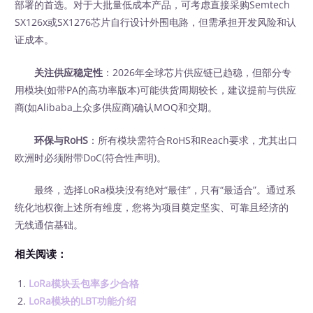
部署的首选。对于大批量低成本产品，可考虑直接采购Semtech
SX126x或SX1276芯片自行设计外围电路，但需承担开发风险和认
证成本。
关注供应稳定性
：2026年全球芯片供应链已趋稳，但部分专
用模块(如带PA的高功率版本)可能供货周期较长，建议提前与供应
商(如Alibaba上众多供应商)确认MOQ和交期。
环保与RoHS
：所有模块需符合RoHS和Reach要求，尤其出口
欧洲时必须附带DoC(符合性声明)。
最终，选择LoRa模块没有绝对“最佳”，只有“最适合”。通过系
统化地权衡上述所有维度，您将为项目奠定坚实、可靠且经济的
无线通信基础。
相关阅读：
LoRa模块丢包率多少合格
LoRa模块的LBT功能介绍