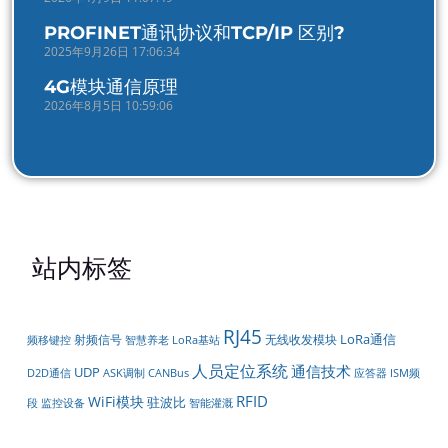
PROFINET通讯协议和TCP/IP 区别?
2025年9月26日 17:06:34
4G模块通信原理
2026年8月5日 10:59:06
站内标签
RJ45
LoRa通信
射频信号
无线收发模块
频移键控
智慧养老
LoRa基站
人员定位系统
通信技术
UDP
D2D通信
ASK调制
CANBus
应答器
ISM频
RFID
WiFi模块
驻波比
智能灌溉
段
监控设备