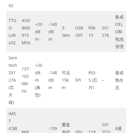
02
集成
TTG
433/
+20
-140
OEL
O
868/
3-
USB
约8-
SX1
dB
dB
D和
LoR
915
5km
/SPI
15
276
m
m
电池
a32
MHz
管理
Sem
tech
+20
137-
SX1
dB
-148
可达
约3-
最成
102
276
m
dB
15k
SPI
5 (芯
–
熟生
0M
(芯
(典
m
m
片)
态
Hz
片
型)
级)
IMS
T
覆盖
SX1
iC88
-139
8通
868
半径
SPI/
119
257/