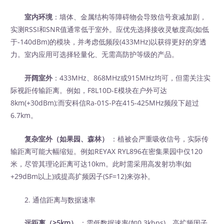
室内环境
：墙体、金属结构等障碍物会导致信号衰减加剧，
实测RSSI和SNR值通常低于室外。应优先选择接收灵敏度高(如低
于-140dBm)的模块，并考虑低频段(433MHz)以获得更好的穿透
力。室内应用可选择轻量化、无需高防护等级的产品。
开阔室外
：433MHz、868MHz或915MHz均可，但需关注实
际视距传输距离。例如，F8L10D-E模块在户外可达
8km(+30dBm);而安科信Ra-01S-P在415-425MHz频段下超过
6.7km。
复杂室外（如果园、森林）
‍ ：植被会严重吸收信号，实际传
输距离可能大幅缩短。例如REYAX RYL896在密集果园中仅120
米，尽管其理论距离可达10km。此时需采用高发射功率(如
+29dBm以上)或提高扩频因子(SF=12)来弥补。
2. 通信距离与数据速率
远距离（>5km）
‍ ：需低数据速率(如0.3kbps)、高扩频因子