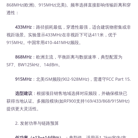
868MHz(欧洲)、915MHz(北美)。频率选择直接影响传输距离和穿
透性：
433MHz
：路径损耗最低，穿透性最强，适合建筑物密集或非
视距场景。实验显示433MHz在非视距下可达411米，优于
915MHz。中国常用410-441MHz频段。
868MHz
：欧洲主流，平衡距离与数据速率，典型配置为
SF7、BW125kHz、14dBm。
915MHz
：北美ISM频段(902-928MHz)，需遵守FCC Part 15.
选型建议
：根据项目销售地域选择对应频段，并确保模块已
获得当地认证。多频段模块(如RF900支持169/433/868/915MHz)
提供更大灵活性。
2. 发射功率与链路预算
低功率（+13~+14dBm）
‍ ：典型值，适用于1-2km室内/市