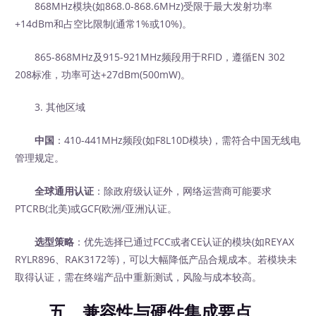
868MHz模块(如868.0-868.6MHz)受限于最大发射功率
+14dBm和占空比限制(通常1%或10%)。
865-868MHz及915-921MHz频段用于RFID，遵循EN 302
208标准，功率可达+27dBm(500mW)。
3. 其他区域
中国
：410-441MHz频段(如F8L10D模块)，需符合中国无线电
管理规定。
全球通用认证
：除政府级认证外，网络运营商可能要求
PTCRB(北美)或GCF(欧洲/亚洲)认证。
选型策略
：优先选择已通过FCC或者CE认证的模块(如REYAX
RYLR896、RAK3172等)，可以大幅降低产品合规成本。若模块未
取得认证，需在终端产品中重新测试，风险与成本较高。
五、兼容性与硬件集成要点