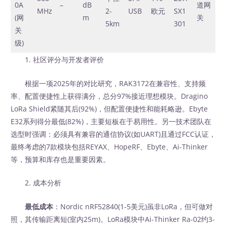
0A
–
dB
道网
MHz
2-
USB
欧元
SX1
(网
m
关
5km
301
关
级)
1. 社区评分与开发者评价
根据一项2025年的对比研究，RAK3172在兼容性、支持频
率、配置便捷性上获得满分，总分97%接近理想模块。Dragino
LoRa Shield紧随其后(92%)，但配置便捷性和能耗略逊。Ebyte
E32系列得分最低(82%)，主要短板在于易用性。另一技术团队在
选型时强调：必须具有兼容的通信协议(如UART)且通过FCC认证，
最终考虑的7款模块包括REYAX、HopeRF、Ebyte、Ai-Thinker
等，预算和库存也是重要因素。
2. 成本分析
最低成本
：Nordic nRF52840(1-5美元)虽非LoRa，但可做对
照，其传输距离短(室内25m)。LoRa模块中Ai-Thinker Ra-02约3-