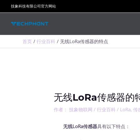
跳
技象科技有限公司官方网站
至
内
容
首页
行业百科
无线LoRa传感器的特点
无线LoRa传感器的
作者：
技象物联网
/
行业百科
/
LoRa
,
传
无线LoRa传感器
具有以下特点：