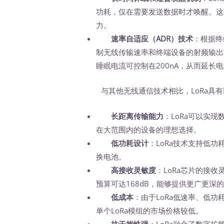
功耗，仅在需要发送数据时才唤醒。这
力。
速率自适应（ADR）技术
：根据终
制无线传输速率和终端设备的射频输出
睡眠电流可控制在200nA，从而延长
与其他无线通信技术相比，LoRa具有
长距离传输能力
：LoRa可以实
在大范围内的设备的理想选择。
低功耗设计
：LoRa技术支持低
换电池。
高接收灵敏度
：LoRa芯片的接收
预算可达168dB，能够提供更广更深
低成本
：由于LoRa低速率、低
单个LoRa模组的市场价格较低。
抗干扰性强
：LoRa融合了数字