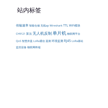
站内标签
传输速率
TTL
WiFi模块
智能仓储
无线ap
Wireshark
单片机
无人机反制
算法
物联网平台
CH9121
RJ45
环境监测
LoRa通信
遥测
QoS
智慧井盖
LoRa基站
监控设备
物联网终端