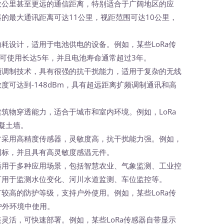
现数公里甚至更远的通信距离，特别适合于广阔地区的应
器的最大通讯距离可达11公里，视距范围可达10公里，
功耗设计，适用于电池供电的设备。例如，某些LoRa传
可使用长达5年，并且电池寿命通常超过3年。
扩频调制技术，具有很强的抗干扰能力，适用于复杂的无线
敏度可达到-148dBm，具有超远距离扩频调制通讯和高
建筑物穿透能力，适合于城市和室内环境。例如，LoRa
凝土墙。
通常采用高精度传感器，灵敏度高，抗干扰能力强。例如，
于国标，并且具有高灵敏度感温元件。
器适用于多种应用场景，包括智慧农业、气象监测、工业控
器可用于监测水位变化、河川水道监测、车位监控等。
有较高的防护等级，支持户外使用。例如，某些LoRa传
种户外环境中使用。
安装灵活，可快速部署。例如，某些LoRa传感器自带显示