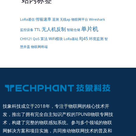
传输速率
LoRa通信
遥测
物联网平台
无线ap
Wireshark
单片机
无人机反制
TTL
智能仓储
监控设备
RJ45
算法
WiFi模块
环境监测
CH9121
QoS
LoRa基站
智
慧井盖
物联网终端
技象科技成立于2018年，专注于物联网的核心技术开
发，推出了拥有完全自主知识产权的TPUNB物联专网技
术，构建了完整的物联感知系统。参与多个领域的物联
网解决方案和项目实施，共同推动物联网技术的普及和