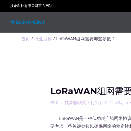
跳
技象科技有限公司官方网站
至
内
容
首页
行业百科
LoRaWAN组网需要哪些参数？
LoRaWAN组网需
作者：
技象物联网
/
行业百科
/
LoRa
,
Lo
LoRaWAN是一种低功耗广域网络协议
要考虑一些关键参数以确保网络的稳定性和