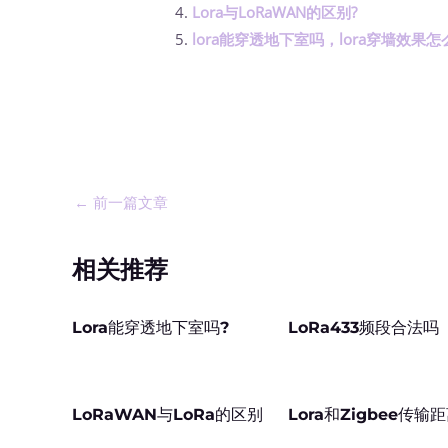
Lora与LoRaWAN的区别?
lora能穿透地下室吗，lora穿墙效果
←
前一篇文章
相关推荐
Lora能穿透地下室吗?
LoRa433频段合法吗
LoRaWAN与LoRa的区别
Lora和Zigbee传输