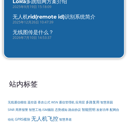
LoRa多跳组网方案介绍
2025年9月19日 15:18:09
无人机rid(remote id)识别系统简介
2025年12月26日 10:47:39
无线图传是什么？
2026年7月10日 14:53:37
站内标签
多路复用
无线通信模组
遥控器
香农公式
WSN
通信管理机
应用层
智慧茶园
智能照明
周界报警
配网自
SINR
智慧工地
ISM频段
态势感知
路由协议
发射功率
无人机飞控
GPRS模块
动化
智慧养老