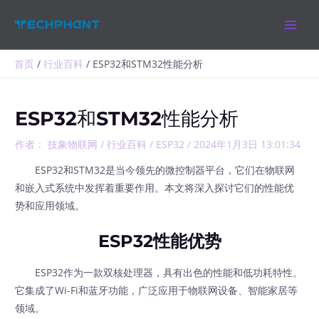
跳
MAIN
至
MEN
内
容
首页
行业百科
ESP32和STM32性能分析
ESP32和STM32性能分析
作者：
技象物联网
/
行业百科
/
ESP32
/
2024年1月3日 13:01:34
ESP32和STM32是当今领先的微控制器平台，它们在物联网
和嵌入式系统中发挥着重要作用。本文将深入探讨它们的性能优
势和应用领域。
ESP32性能优势
ESP32作为一款双核处理器，具有出色的性能和低功耗特性。
它集成了Wi-Fi和蓝牙功能，广泛应用于物联网设备、智能家居等
领域。