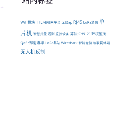
→
单
RJ45
TTL
WiFi模块
物联网平台
LoRa通信
无线ap
片机
算法
环境监测
遥测
智慧井盖
监控设备
CH9121
传输速率
智能仓储
QoS
LoRa基站
Wireshark
物联网终端
趋
无人机反制