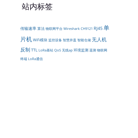
站内标签
单
RJ45
传输速率
算法
物联网平台
Wireshark
CH9121
片机
无人机
WiFi模块
智能仓储
监控设备
智慧井盖
反制
TTL
环境监测
遥测
LoRa基站
QoS
无线ap
物联网
LoRa通信
终端