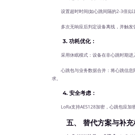
设置超时时间(如心跳间隔的2-3倍)以
多次无响应后判定设备离线，并触发
3.
功耗优化
：
采用休眠模式：设备在非心跳时期进
心跳包与业务数据合并：将心跳信息附加
求。
4.
安全考虑
：
LoRa支持AES128加密，心跳包应
五、
替代方案与补充