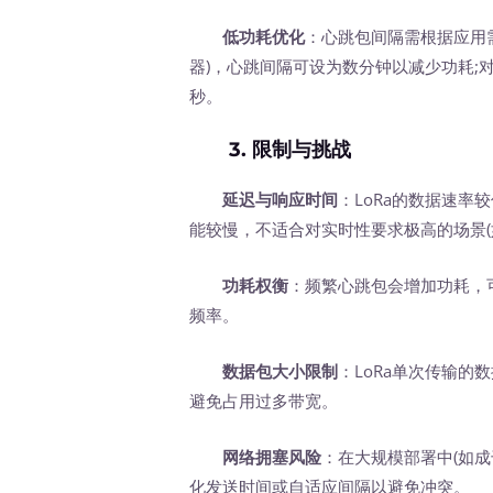
低功耗优化
：心跳包间隔需根据应用
器)，心跳间隔可设为数分钟以减少功耗;
秒。
3.
限制与挑战
延迟与响应时间
：LoRa的数据速率较
能较慢，不适合对实时性要求极高的场景(
功耗权衡
：频繁心跳包会增加功耗，
频率。
数据包大小限制
：LoRa单次传输的
避免占用过多带宽。
网络拥塞风险
：在大规模部署中(如
化发送时间或自适应间隔以避免冲突。