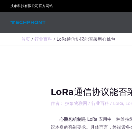
跳
技象科技有限公司官方网站
至
内
容
首页
行业百科
LoRa通信协议能否采用心跳包
LoRa通信协议能否
作者：
技象物联网
/
行业百科
/
LoRa
,
Lo
心跳包机制
是
LoRa
应用中一种维持
议本身的强制要求。具体而言，终端设备