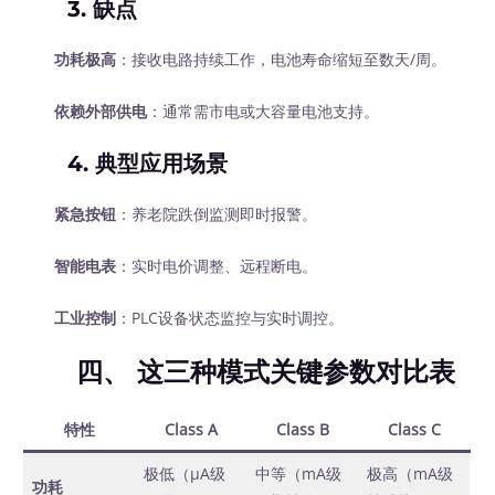
3.
缺点
功耗极高
：接收电路持续工作，电池寿命缩短至数天/周。
依赖外部供电
：通常需市电或大容量电池支持。
4.
典型应用场景
紧急按钮
：养老院跌倒监测即时报警。
智能电表
：实时电价调整、远程断电。
工业控制
：PLC设备状态监控与实时调控。
四、 这三种模式关键参数对比表
特性
Class A
Class B
Class C
极低（µA级
中等（mA级
极高（mA级
功耗