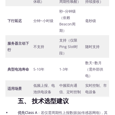
休眠）
周期性唤醒）
持续接收）
秒~分钟级
（依赖
下行延迟
分钟~小时级
毫秒级
Beacon周
期）
支持（仅限
服务器主动下
不支持
Ping Slot时
随时支持
行
段）
数天~数月
典型电池寿命
5-10年
1-3年
（需外部供
电）
低频上报、电
中频双向通
实时控制、市
适用场景
池供电设备
信、定时控制
电设备
五、 技术选型建议
优先Class A
：若仅需周期性上报数据(如传感器网络)，其