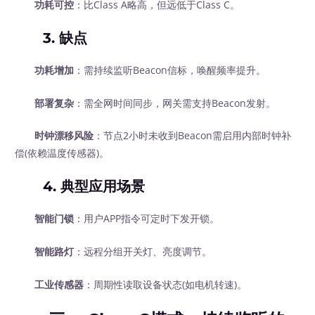
功耗可控
：比Class A略高，但远低于Class C。
3.
缺点
功耗增加
：需持续监听Beacon信标，唤醒频率提升。
部署复杂
：需全网时间同步，网关需支持Beacon发射。
时钟漂移风险
：节点2小时未收到Beacon需启用内部时钟补
偿(依赖温度传感器)。
4.
典型应用场景
智能门锁
：用户APP指令可定时下发开锁。
智能路灯
：远程分组开关灯、亮度调节。
工业传感器
：周期性读取设备状态(如电机转速)。