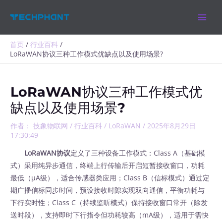
跳
MAIN
至
MEN
内
容
首页
行业百科
LoRaWAN协议三种工作模式优缺点以及使用场景?
LoRaWAN协议三种工作模式优
缺点以及使用场景?
作者：
技象物联网
/
行业百科
/
LoRaWAN
/
2025年8月29日
17:30:49
LoRaWAN协议
定义了三种设备工作模式：Class A（基础模
式）采用纯异步通信，终端上行传输后开启短暂接收窗口，功耗
最低（μA级），适合传感器类应用；Class B（信标模式）通过定
期广播信标同步时间，预设接收时隙实现双向通信，平衡功耗与
下行实时性；Class C（持续监听模式）保持接收窗口常开（除发
送时段），支持即时下行指令但功耗较高（mA级），适用于需快