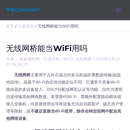
跳
MAIN
至
MEN
内
容
首页
行业百科
无线网桥能当WiFi用吗
无线网桥能当WiFi用吗
作者：
技象物联网
/
行业百科
/
Wi-Fi
,
无线网桥
/
2025年5月26
日 09:34:20
无线网桥
主要用于点对点或点对多点的远距离数据传输(如监
控回传)，虽基于Wi-Fi协议但功能定位不同：它通常不具备Wi-Fi
路由器的多设备接入、DHCP分配或网页认证等功能，仅作为透明
信道传输原始网络数据。若需替代Wi-Fi，需额外配置路由模块或
接入交换机，但直接使用会导致设备无法自动获取IP、缺乏用户管
理等限制，故
不建议直接当Wi-Fi使用，除非在特定组网中配合其
他网络设备
。