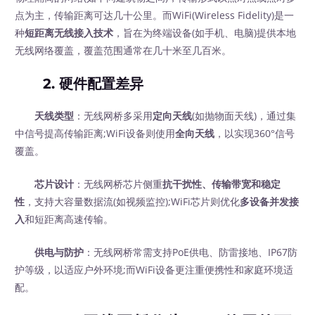
点为主，传输距离可达几十公里。而WiFi(Wireless Fidelity)是一
种
短距离无线接入技术
，旨在为终端设备(如手机、电脑)提供本地
无线网络覆盖，覆盖范围通常在几十米至几百米。
2.
硬件配置差异
天线类型
：无线网桥多采用
定向天线
(如抛物面天线)，通过集
中信号提高传输距离;WiFi设备则使用
全向天线
，以实现360°信号
覆盖。
芯片设计
：无线网桥芯片侧重
抗干扰性、传输带宽和稳定
性
，支持大容量数据流(如视频监控);WiFi芯片则优化
多设备并发接
入
和短距离高速传输。
供电与防护
：无线网桥常需支持PoE供电、防雷接地、IP67防
护等级，以适应户外环境;而WiFi设备更注重便携性和家庭环境适
配。