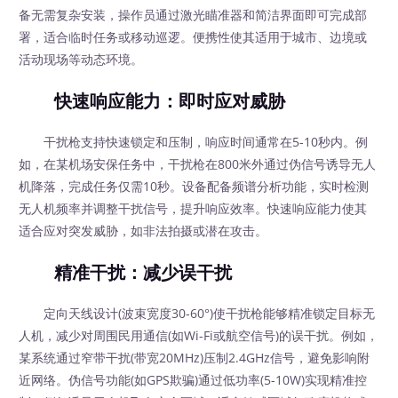
备无需复杂安装，操作员通过激光瞄准器和简洁界面即可完成部
署，适合临时任务或移动巡逻。便携性使其适用于城市、边境或
活动现场等动态环境。
快速响应能力：即时应对威胁
干扰枪支持快速锁定和压制，响应时间通常在5-10秒内。例
如，在某机场安保任务中，干扰枪在800米外通过伪信号诱导无人
机降落，完成任务仅需10秒。设备配备频谱分析功能，实时检测
无人机频率并调整干扰信号，提升响应效率。快速响应能力使其
适合应对突发威胁，如非法拍摄或潜在攻击。
精准干扰：减少误干扰
定向天线设计(波束宽度30-60°)使干扰枪能够精准锁定目标无
人机，减少对周围民用通信(如Wi-Fi或航空信号)的误干扰。例如，
某系统通过窄带干扰(带宽20MHz)压制2.4GHz信号，避免影响附
近网络。伪信号功能(如GPS欺骗)通过低功率(5-10W)实现精准控