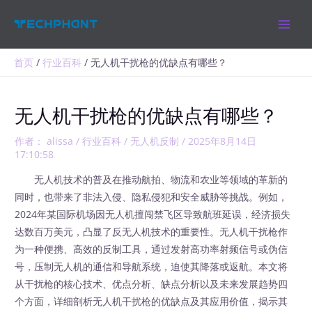
跳
MAIN
至
MEN
内
容
首页
行业百科
无人机干扰枪的优缺点有哪些？
无人机干扰枪的优缺点有哪些？
作者：
alissa
/
行业百科
/
无人机反制
/
2025年8月14日
17:10:58
无人机技术的普及在推动航拍、物流和农业等领域的革新的
同时，也带来了非法入侵、隐私侵犯和安全威胁等挑战。例如，
2024年某国际机场因无人机擅闯禁飞区导致航班延误，经济损失
达数百万美元，凸显了反无人机技术的重要性。无人机干扰枪作
为一种便携、高效的反制工具，通过发射高功率射频信号或伪信
号，压制无人机的通信和导航系统，迫使其降落或返航。本文将
从干扰枪的核心技术、优点分析、缺点分析以及未来发展趋势四
个方面，详细剖析无人机干扰枪的优缺点及其应用价值，揭示其