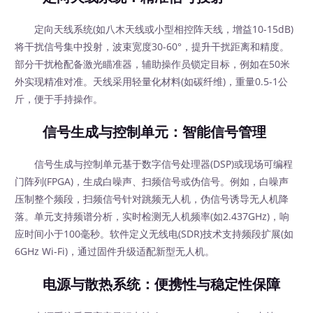
定向天线系统(如八木天线或小型相控阵天线，增益10-15dB)
将干扰信号集中投射，波束宽度30-60°，提升干扰距离和精度。
部分干扰枪配备激光瞄准器，辅助操作员锁定目标，例如在50米
外实现精准对准。天线采用轻量化材料(如碳纤维)，重量0.5-1公
斤，便于手持操作。
信号生成与控制单元：智能信号管理
信号生成与控制单元基于数字信号处理器(DSP)或现场可编程
门阵列(FPGA)，生成白噪声、扫频信号或伪信号。例如，白噪声
压制整个频段，扫频信号针对跳频无人机，伪信号诱导无人机降
落。单元支持频谱分析，实时检测无人机频率(如2.437GHz)，响
应时间小于100毫秒。软件定义无线电(SDR)技术支持频段扩展(如
6GHz Wi-Fi)，通过固件升级适配新型无人机。
电源与散热系统：便携性与稳定性保障