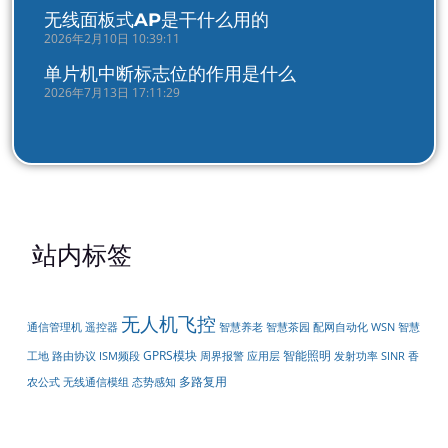
无线面板式AP是干什么用的
2026年2月10日 10:39:11
单片机中断标志位的作用是什么
2026年7月13日 17:11:29
站内标签
无人机飞控
遥控器
配网自动化
通信管理机
智慧养老
智慧茶园
WSN
智慧
GPRS模块
智能照明
周界报警
工地
路由协议
ISM频段
应用层
发射功率
SINR
香
多路复用
无线通信模组
农公式
态势感知