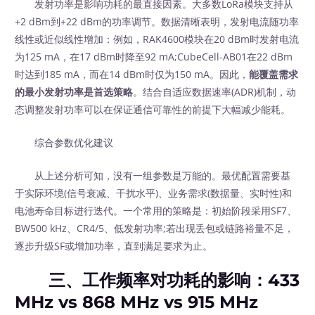
发射功率是影响功耗的最直接因素。大多数LoRa模块支持从
+2 dBm到+22 dBm的功率调节。数据清晰表明，发射电流随功率
线性或近似线性增加：例如，RAK4600模块在20 dBm时发射电流
为125 mA，在17 dBm时降至92 mA;CubeCell-AB01在22 dBm
时达到185 mA，而在14 dBm时仅为150 mA。因此，
能覆盖需求
的最小发射功率是首选策略
。结合自适应数据速率(ADR)机制，动
态调整发射功率可以在保证通信可靠性的前提下大幅减少能耗。
综合参数优化建议
从上述分析可知，没有一组参数是万能的。最优配置需要基
于实际环境(信号衰减、干扰水平)、业务需求(数据量、实时性)和
电池寿命目标进行迭代。一个常用的策略是：初始阶段采用SF7、
BW500 kHz、CR4/5、低发射功率;若出现丢包或链路裕量不足，
逐步升级SF或增加功率，直到满足要求为止。
三、工作频率对功耗的影响：433
MHz vs 868 MHz vs 915 MHz