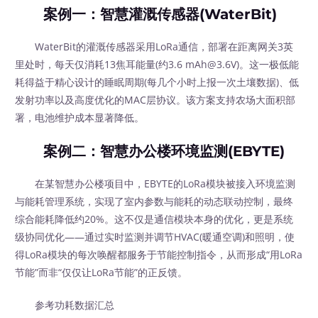
案例一：智慧灌溉传感器(WaterBit)
WaterBit的灌溉传感器采用LoRa通信，部署在距离网关3英
里处时，每天仅消耗13焦耳能量(约3.6 mAh@3.6V)。这一极低能
耗得益于精心设计的睡眠周期(每几个小时上报一次土壤数据)、低
发射功率以及高度优化的MAC层协议。该方案支持农场大面积部
署，电池维护成本显著降低。
案例二：智慧办公楼环境监测(EBYTE)
在某智慧办公楼项目中，EBYTE的LoRa模块被接入环境监测
与能耗管理系统，实现了室内参数与能耗的动态联动控制，最终
综合能耗降低约20%。这不仅是通信模块本身的优化，更是系统
级协同优化——通过实时监测并调节HVAC(暖通空调)和照明，使
得LoRa模块的每次唤醒都服务于节能控制指令，从而形成“用LoRa
节能”而非“仅仅让LoRa节能”的正反馈。
参考功耗数据汇总