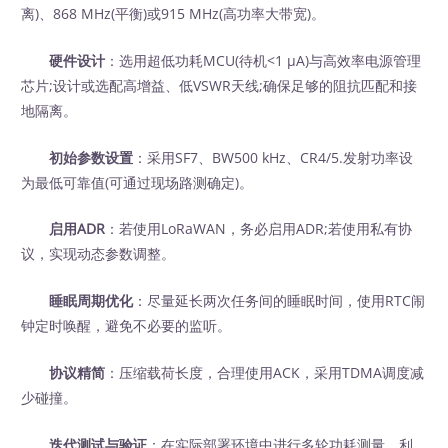
离)、868 MHz(平衡)或915 MHz(高功率大带宽)。
硬件设计
：选用超低功耗MCU(待机<1 μA)与高效率电源管理
芯片;设计或选配高增益、低VSWR天线;确保足够的阻抗匹配和接
地隔离。
初始参数设置
：采用SF7、BW500 kHz、CR4/5.发射功率设
为最低可靠值(可通过现场路测确定)。
启用ADR
：若使用LoRaWAN，务必启用ADR;若使用私有协
议，实现动态参数调整。
睡眠周期优化
：尽量延长两次任务间的睡眠时间，使用RTC闹
钟定时唤醒，避免不必要的监听。
协议精简
：压缩载荷长度，合理使用ACK，采用TDMA调度减
少碰撞。
迭代测试与验证
：在实际部署环境中进行多轮功耗测量，利