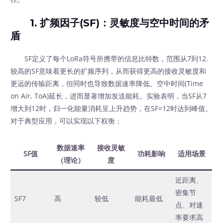
1. 扩频因子(SF)：灵敏度与空中时间的矛
盾
SF定义了每个LoRa符号所携带的信息比特数，范围从7到12.
较高的SF意味着更长的扩频序列，从而获得更高的接收灵敏度和
更远的传输距离，但同时也导致数据速率降低、空中时间(Time
on Air, ToA)延长，进而显著增加发送能耗。实验表明，当SF从7
增大到12时，归一化能量消耗呈上升趋势，在SF=12时达到峰值。
对于典型应用，可以实现以下权衡：
数据速率
接收灵敏
SF值
功耗影响
适用场景
（理论）
度
近距离、
密集节
SF7
高
较低
能耗最低
点、对速
率要求高