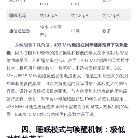
cm）
cm）
睡眠电流
约1.6 μA
约1.8 μA
约1.4 μA
较少（带宽
通信通道数
中等
较多
窄）
从纯能量消耗角度，
433 MHz频段在同等链路预算下功耗最
低
，因为它能利用较低的路径损耗和较低的最大功率限制(尽管发
射功率受限，但所需功率也低)。然而，433 MHz频段的天线尺寸
较大，且可用的频道数少，带宽窄，不适合高密度部署。868
MHz和915 MHz频段虽然发射电流更大，但通过利用更高的发射
功率和更多的频道，可以支持更远的实际通信距离和更大的网络
容量。设计者应根据项目对距离、节点密度和电池寿命的优先级
进行选择。例如，对于要求电池续航超过10年的超低功耗应用，
433 MHz可能是更优选择;而对于需要高吞吐量或大规模组网的应
用，868/915 MHz结合功耗优化参数才是正道。
四、睡眠模式与唤醒机制：极低