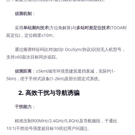
侦测机制
：
采用
单站测向技术
(方位角解算)与
多站时差定位技术
(TDOA时
延定位)，定位精度≤10m。
通过频谱特征码比对(如DJI OcuSync协议)识别无人机型号，
支持≥60架次目标同步追踪。
侦测距离
：≥5km(城市环境受建筑遮挡衰减，实际约1-
5km)，优于手持式设备(1-2km)及部分固定式系统。
2. 高效干扰与导航诱骗
干扰能力
：
精准压制900MHz/2.4GHz/5.8GHz及导航频段，干通比
10:1(干扰信号强度超目标10倍)[[用户问题]]。