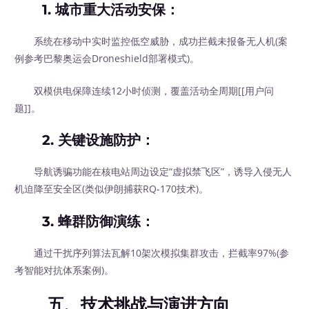
1.
城市重大活动安保
：
系统在移动中实时监控低空威胁，成功拦截未报备无人机(案
例参考巴黎奥运会Droneshield部署模式)。
双模供电保障连续12小时侦测，覆盖活动全周期[[用户问
题]]。
2.
关键设施防护
：
导航诱骗功能在核电站周边设定“虚拟禁飞区”，诱导入侵无人
机迫降至安全区(类似伊朗捕获RQ-170技术)。
3.
蜂群防御演练
：
通过干扰序列算法瓦解10架次模拟集群攻击，拦截率97%(参
考智能对抗体系案例)。
五、技术挑战与演进方向