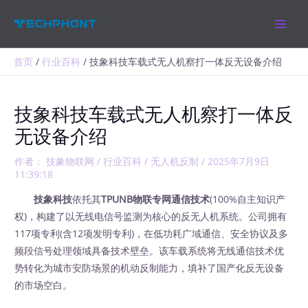
跳
MAIN
至
MEN
内
容
首页
行业百科
技象科技车载式无人机察打一体反无设备介绍
技象科技车载式无人机察打一体反
无设备介绍
作者：
技象物联网
/
行业百科
/
无人机反制
/
2025年7月9日
11:39:18
技象科技
依托其
TPUNB物联专网通信技术
(100%自主知识产
权)，构建了以无线电信号监测为核心的反无人机系统。公司拥有
117项专利(含12项发明专利)，在低功耗广域通信、安全协议及多
频段信号处理领域具备技术壁垒。该车载系统将无线通信技术优
势转化为城市安防场景的机动反制能力，填补了国产化反无设备
的市场空白。