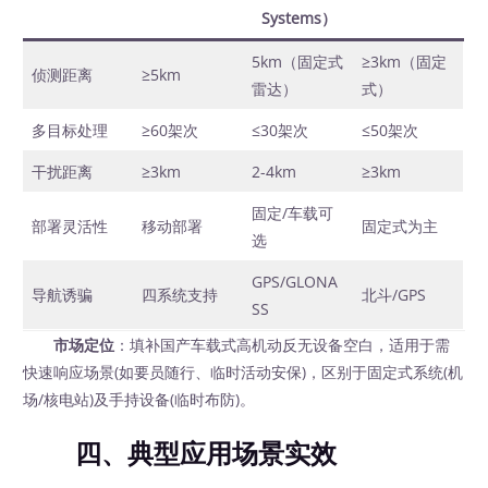
Systems）
5km（固定式
≥3km（固定
侦测距离
≥5km
雷达）
式）
多目标处理
≥60架次
≤30架次
≤50架次
干扰距离
≥3km
2-4km
≥3km
固定/车载可
部署灵活性
移动部署
固定式为主
选
GPS/GLONA
导航诱骗
四系统支持
北斗/GPS
SS
市场定位
：填补国产车载式高机动反无设备空白，适用于需
快速响应场景(如要员随行、临时活动安保)，区别于固定式系统(机
场/核电站)及手持设备(临时布防)。
四、典型应用场景实效