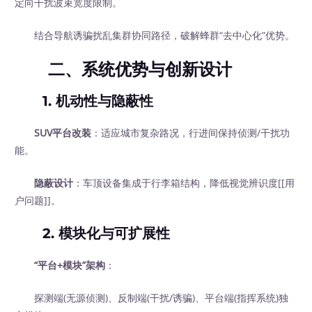
定向干扰波束宽度限制。
结合导航诱骗扰乱集群协同路径，破解蜂群“去中心化”优势。
二、系统优势与创新设计
1. 机动性与隐蔽性
SUV平台改装
：适应城市复杂路况，行进间保持侦测/干扰功
能。
隐蔽设计
：车顶设备集成于行李箱结构，降低视觉辨识度[[用
户问题]]。
2. 模块化与可扩展性
“平台+模块”架构
：
探测端(无源侦测)、反制端(干扰/诱骗)、平台端(指挥系统)独