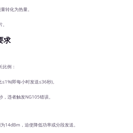
能量转化为热量。
片。
要求
）
长比例：
≤1%(即每小时发送≤36秒)。
4秒，违者触发NG105错误。
制为14dBm，迫使降低功率或分段发送。