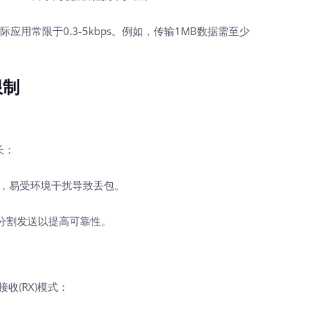
际应用常限于0.3-5kbps。例如，传输1MB数据需至少
。
限制
长：
秒，易受环境干扰导致丢包。
分割发送以提高可靠性。
接收(RX)模式：