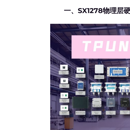
一、
SX1278
物理层