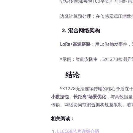
分块传输(如每包100字节)+ 前向纠错
边缘计算预处理：在传感器端压缩数
2.
混合网络架构
LoRa+高速链路
：用LoRa触发事件，通
*示例：智能安防中，SX1278检测异
结论
SX1278无法连续传输的核心矛盾在
小数据包、长距离”场景优化
，与高数据量
传输、网络协同或混合架构规避限制。若需连
相关阅读：
LLCC68芯片详细介绍