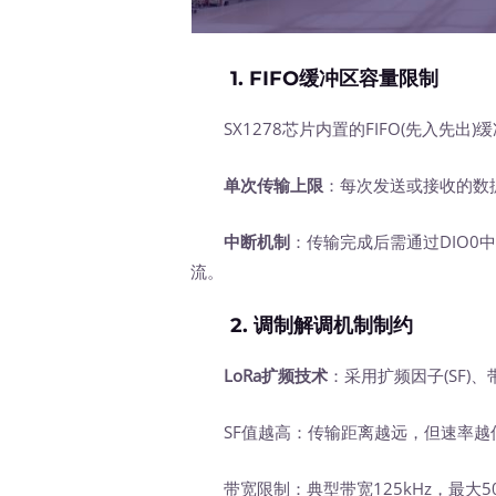
1.
FIFO缓冲区容量限制
SX1278芯片内置的FIFO(先入先出)
单次传输上限
：每次发送或接收的数
中断机制
：传输完成后需通过DIO
流。
2.
调制解调机制制约
LoRa扩频技术
：采用扩频因子(SF)、
SF值越高：传输距离越远，但速率越低(SF
带宽限制：典型带宽125kHz，最大50