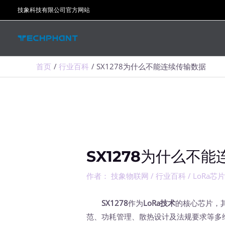
跳
技象科技有限公司官方网站
至
内
容
首页
行业百科
SX1278为什么不能连续传输数据
SX1278为什么不
作者：
技象物联网
/
行业百科
/
LoRa芯
SX1278
作为
LoRa技术
的核心芯片，
范、功耗管理、散热设计及法规要求等多