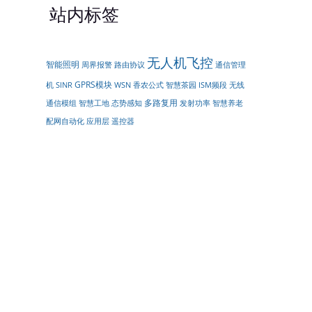
站内标签
无人机飞控
智能照明
周界报警
路由协议
通信管理
GPRS模块
无线
机
SINR
WSN
香农公式
智慧茶园
ISM频段
多路复用
通信模组
智慧工地
态势感知
发射功率
智慧养老
配网自动化
遥控器
应用层