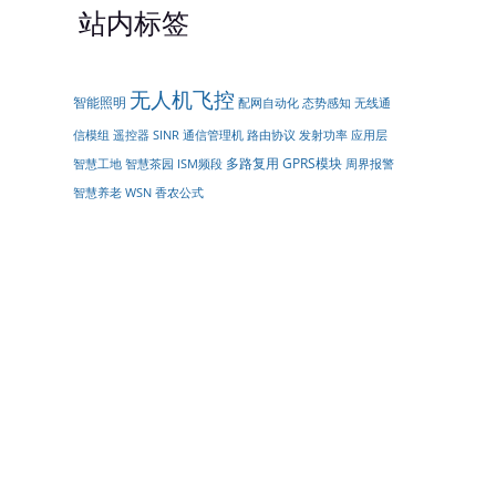
站内标签
无人机飞控
智能照明
配网自动化
无线通
态势感知
信模组
遥控器
SINR
通信管理机
路由协议
发射功率
应用层
多路复用
GPRS模块
周界报警
智慧工地
智慧茶园
ISM频段
智慧养老
WSN
香农公式