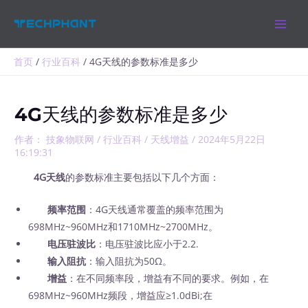
跳
MAIN
至
MEN
内
容
首页
行业百科
4G天线的参数标准是多少
4G天线的参数标准是多少
作者：
技象物联网
/
行业百科
/
天线增益
/
2024年5月22日
16:19:31
4G天线
的参数标准主要包括以下几个方面：
频率范围
：4G天线通常覆盖的频率范围为
698MHz~960MHz和1710MHz~2700MHz。
电压驻波比
：电压驻波比应小于2.2.
输入阻抗
：输入阻抗为50Ω。
增益
：在不同频率段，增益有不同的要求。例如，在
698MHz~960MHz频段，增益应≥1.0dBi;在