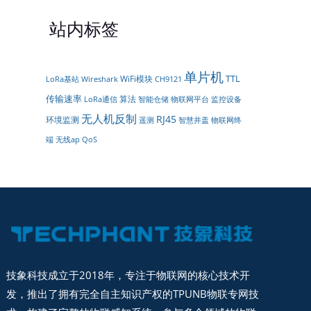
站内标签
单片机
TTL
WiFi模块
LoRa基站
Wireshark
CH9121
传输速率
算法
LoRa通信
智能仓储
物联网平台
监控设备
无人机反制
RJ45
环境监测
遥测
智慧井盖
物联网终
端
无线ap
QoS
技象科技成立于2018年，专注于物联网的核心技术开
发，推出了拥有完全自主知识产权的TPUNB物联专网技