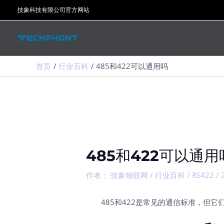
跳
技象科技有限公司官方网站
至
内
容
首页
行业百科
485和422可以通用吗
485和422可以通用
作者：
技象物联网
/
行业百科
/
RS422
/
485和422是常见的通信标准，但它