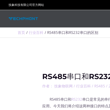
跳
技象科技有限公司官方网站
至
内
容
首页
行业百科
RS485串口和RS232串口的区别
RS485串口和RS2
作者：
技象物联网
/
行业百科
/
RS485
/
RS485串口和
RS232
串口是常见的串
应用。今天我们将介绍这两种接口的特点