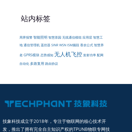
站内标签
智能照明
周界报警
无线通信模组
智慧茶园
应用层
智慧工
遥控器
地
通信管理机
SINR
WSN
ISM频段
香农公式
智慧养
无人机飞控
GPRS模块
配网
老
态势感知
发射功率
多路复用
自动化
路由协议
技象科技成立于2018年，专注于物联网的核心技术开
发，推出了拥有完全自主知识产权的TPUNB物联专网技