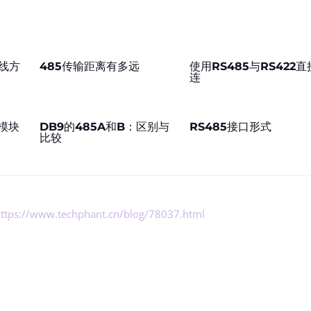
接线方
485传输距离有多远
使用RS485与RS422直
连
么模块
DB9的485A和B：区别与
RS485接口形式
比较
ttps://www.techphant.cn/blog/78037.html