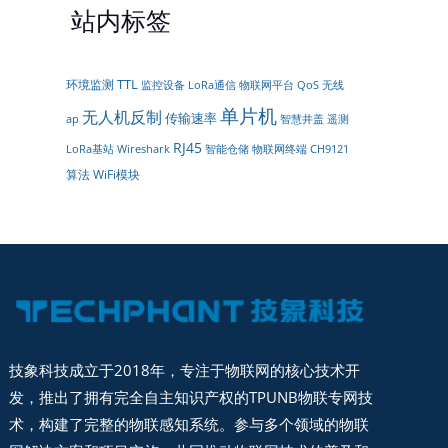
站内标签
TTL
环境监测
LoRa通信
物联网平台
监控设备
QoS
无线
单片机
无人机反制
传输速率
遥测
ap
智慧井盖
RJ45
智能仓储
LoRa基站
Wireshark
物联网终端
CH9121
算法
WiFi模块
技象科技成立于2018年，专注于物联网的核心技术开
发，推出了拥有完全自主知识产权的TPUNB物联专网技
术，构建了完整的物联感知系统。参与多个领域的物联