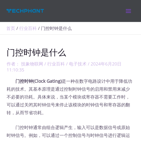
跳
MAIN
至
MEN
内
容
首页
行业百科
门控时钟是什么
门控时钟是什么
作者：
技象物联网
/
行业百科
/
电子技术
/
2024年6月20日
11:10:35
门控时钟(Clock Gating)
是一种在数字电路设计中用于降低功
耗的技术。其基本原理是通过控制时钟信号的启用和禁用来减少
不必要的功耗。具体来说，当某个模块或寄存器不需要工作时，
可以通过关闭其时钟信号来停止该模块的时钟信号和寄存器的翻
转，从而节省功耗。
门控时钟通常由组合逻辑产生，输入可以是数据信号或原始
时钟信号。例如，可以通过一个控制信号与时钟信号进行逻辑运