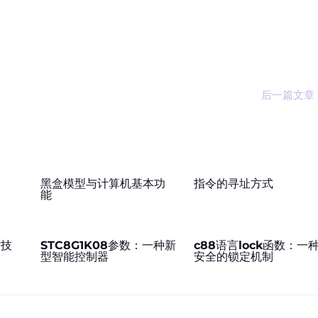
后一篇文章
台
黑盒模型与计算机基本功
指令的寻址方式
能
片技
STC8G1K08参数：一种新
c88语言lock函数：一
型智能控制器
安全的锁定机制