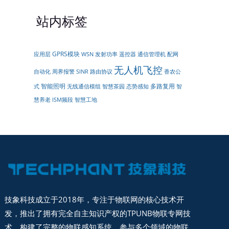
站内标签
GPRS模块
遥控器
配网
应用层
WSN
发射功率
通信管理机
无人机飞控
自动化
周界报警
SINR
路由协议
香农公
智能照明
多路复用
无线通信模组
式
智慧茶园
态势感知
智
慧养老
ISM频段
智慧工地
技象科技成立于2018年，专注于物联网的核心技术开
发，推出了拥有完全自主知识产权的TPUNB物联专网技
术，构建了完整的物联感知系统。参与多个领域的物联