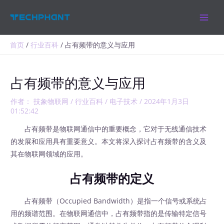
跳
MAIN
至
MEN
内
容
首页
行业百科
占有频带的意义与应用
占有频带的意义与应用
作者：
技象物联网
/
行业百科
/
电子技术
/
2024年1月3日
01:52:42
占有频带是物联网通信中的重要概念，它对于无线通信技术
的发展和应用具有重要意义。本文将深入探讨占有频带的含义及
其在物联网领域的应用。
占有频带的定义
占有频带（Occupied Bandwidth）是指一个信号或系统占
用的频谱范围。在物联网通信中，占有频带指的是传输特定信号