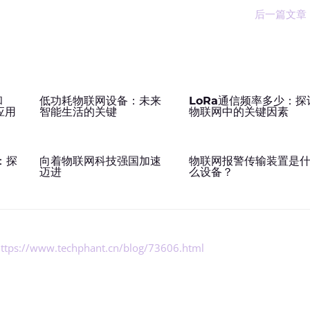
后一篇文章
和
低功耗物联网设备：未来
LoRa通信频率多少：探
应用
智能生活的关键
物联网中的关键因素
：探
向着物联网科技强国加速
物联网报警传输装置是
用
迈进
么设备？
ttps://www.techphant.cn/blog/73606.html