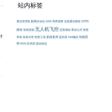
站内标签
→
GPRS
配网自动化
周界报警
无线通信模组
通信管理机
SINR
无人机飞控
模块
智慧茶园
态势感知
香农公式
智慧
讨
多路复用
智能照
遥控器
养老
发射功率
智慧工地
ISM频段
明
WSN
应用层
路由协议
什