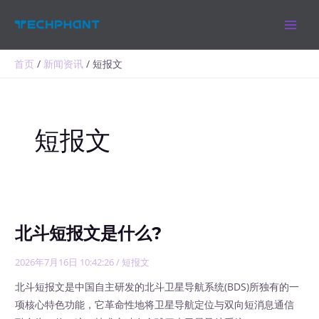
跳
MAIN
至
MEN
内
容
首页
新闻资讯
短报文
短报文
北斗短报文是什么?
2026年7月16日 10:42:26
/
短报文
北斗短报文是中国自主研发的北斗卫星导航系统(BDS)所独有的一
项核心特色功能，它革命性地将卫星导航定位与双向短消息通信