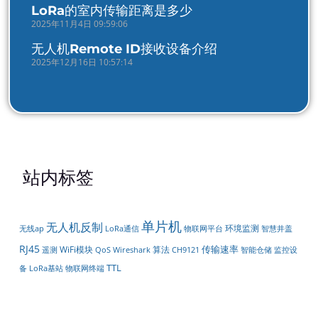
LoRa的室内传输距离是多少
2025年11月4日 09:59:06
无人机Remote ID接收设备介绍
2025年12月16日 10:57:14
站内标签
单片机
无人机反制
环境监测
LoRa通信
物联网平台
无线ap
智慧井盖
RJ45
传输速率
WiFi模块
算法
遥测
智能仓储
QoS
Wireshark
CH9121
监控设
TTL
备
LoRa基站
物联网终端