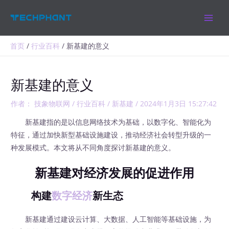
跳
MAIN
至
MEN
内
容
首页
行业百科
新基建的意义
新基建的意义
作者：
技象物联网
/
行业百科
/
新基建
/
2024年1月3日 15:27:42
新基建指的是以信息网络技术为基础，以数字化、智能化为
特征，通过加快新型基础设施建设，推动经济社会转型升级的一
种发展模式。本文将从不同角度探讨新基建的意义。
新基建对经济发展的促进作用
构建
数字经济
新生态
新基建通过建设云计算、大数据、人工智能等基础设施，为