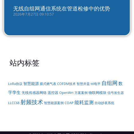
无线自组网通信系统在管道检修中的优势
2026年7月27日 09:10:57
站内标签
自组网
数
智慧能源
LoRa协议
智慧井盖
膜式燃气表
COFDM技术
ttl电平
字孪生
无线传感器网络
遥控器
物联网模块
OpenWrt
方案案例
信号发生器
射频技术
能耗监测
自动抄表系统
LLCC68
智慧能源案例
COAP