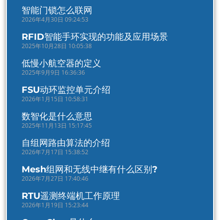
智能门锁怎么联网
2026年4月30日 09:24:53
RFID智能手环实现的功能及应用场景
2025年10月28日 10:05:38
低慢小航空器的定义
2025年9月9日 16:36:36
FSU动环监控单元介绍
2026年1月15日 10:58:31
数智化是什么意思
2025年11月13日 15:17:45
自组网路由算法的介绍
2026年7月17日 15:38:52
Mesh组网和无线中继有什么区别?
2026年7月27日 17:40:46
RTU遥测终端机工作原理
2026年1月19日 15:23:44