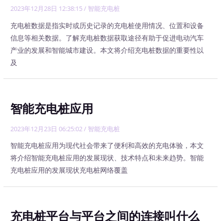
2023年12月28日 12:38:15
/
智能充电桩
充电桩数据是指实时或历史记录的充电桩使用情况、位置和设备
信息等相关数据。了解充电桩数据获取途径有助于促进电动汽车
产业的发展和智能城市建设。本文将介绍充电桩数据的重要性以
及
智能充电桩应用
2023年12月23日 06:25:02
/
智能充电桩
智能充电桩应用为现代社会带来了便利和高效的充电体验，本文
将介绍智能充电桩应用的发展现状、技术特点和未来趋势。智能
充电桩应用的发展现状充电桩网络覆盖
充电桩平台与平台之间的连接叫什么