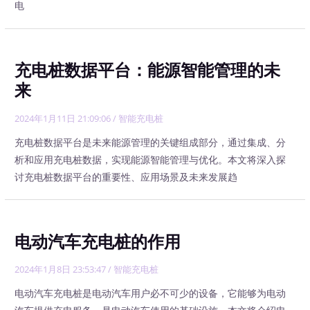
电
充电桩数据平台：能源智能管理的未
来
2024年1月11日 21:09:06
/
智能充电桩
充电桩数据平台是未来能源管理的关键组成部分，通过集成、分
析和应用充电桩数据，实现能源智能管理与优化。本文将深入探
讨充电桩数据平台的重要性、应用场景及未来发展趋
电动汽车充电桩的作用
2024年1月8日 23:53:47
/
智能充电桩
电动汽车充电桩是电动汽车用户必不可少的设备，它能够为电动