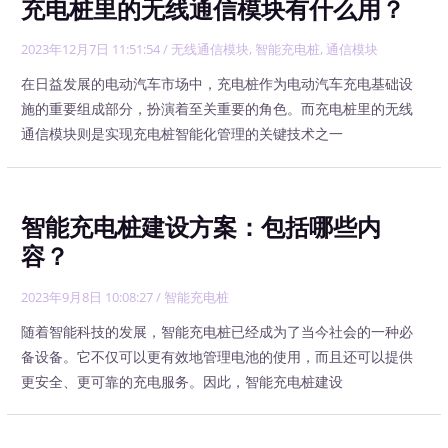
充电桩里的无线通信模块有什么用？
2023年12月7日 11:51:54
/
无线通信模块
,
智能充电桩
,
通信模块
在日益发展的电动汽车市场中，充电桩作为电动汽车充电基础设
施的重要组成部分，扮演着至关重要的角色。而充电桩里的无线
通信模块则是实现充电桩智能化管理的关键技术之一
智能充电桩建设方案：包括哪些内
容？
2023年9月8日 10:08:27
/
智能充电桩
随着智能科技的发展，智能充电桩已经成为了当今社会的一种必
备设备。它不仅可以更有效地管理电池的使用，而且还可以提供
更安全、更可靠的充电服务。因此，智能充电桩建设