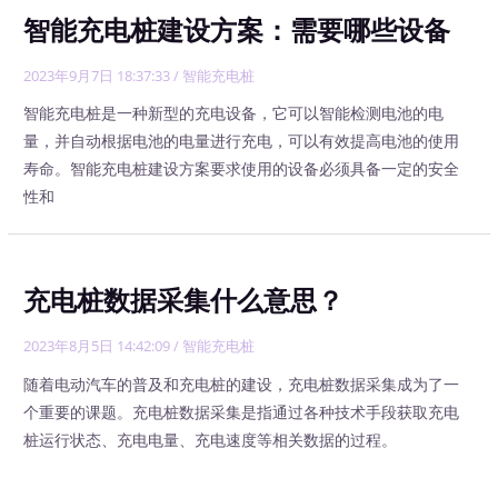
智能充电桩建设方案：需要哪些设备
2023年9月7日 18:37:33
/
智能充电桩
智能充电桩是一种新型的充电设备，它可以智能检测电池的电
量，并自动根据电池的电量进行充电，可以有效提高电池的使用
寿命。智能充电桩建设方案要求使用的设备必须具备一定的安全
性和
充电桩数据采集什么意思？
2023年8月5日 14:42:09
/
智能充电桩
随着电动汽车的普及和充电桩的建设，充电桩数据采集成为了一
个重要的课题。充电桩数据采集是指通过各种技术手段获取充电
桩运行状态、充电电量、充电速度等相关数据的过程。