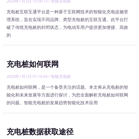
2024年1月3日 10:56:13
/
智能充电桩
充电桩互联互通平台是一种基于互联网技术的智能化充电设施管
理系统，旨在实现不同品牌、类型充电桩的互联互通。此平台打
破了传统充电桩的封闭状态，为电动车用户提供更加便捷、高效
的
充电桩如何联网
2024年1月1日 01:19:43
/
智能充电桩
充电桩如何联网，是一个备受关注的话题。本文将从充电桩的智
能化和未来发展等方面进行探讨，为您全面解析充电桩如何联网
的问题。智能充电桩的发展趋势智能化技术应用
充电桩数据获取途径