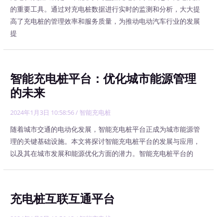
的重要工具。通过对充电桩数据进行实时的监测和分析，大大提
高了充电桩的管理效率和服务质量，为推动电动汽车行业的发展
提
智能充电桩平台：优化城市能源管理
的未来
2024年1月3日 10:58:56
/
智能充电桩
随着城市交通的电动化发展，智能充电桩平台正成为城市能源管
理的关键基础设施。本文将探讨智能充电桩平台的发展与应用，
以及其在城市发展和能源优化方面的潜力。智能充电桩平台的
充电桩互联互通平台