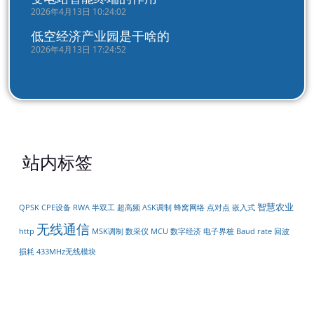
2026年4月13日 10:24:02
低空经济产业园是干啥的
2026年4月13日 17:24:52
站内标签
智慧农业
QPSK
CPE设备
RWA
半双工
超高频
ASK调制
蜂窝网络
点对点
嵌入式
无线通信
http
MSK调制
数采仪
MCU
数字经济
电子界桩
Baud rate
回波
损耗
433MHz无线模块