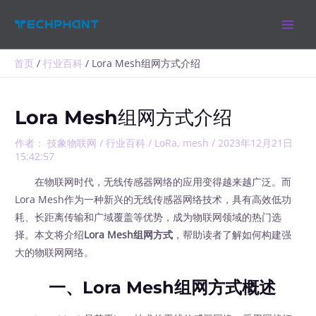
跳
MAIN
至
MEN
内
容
首页
行业百科
Lora Mesh组网方式介绍
Lora Mesh组网方式介绍
作者：
技象物联网
/
行业百科
/
LoRa
,
mesh
/
2023年12月21日
15:42:57
在物联网时代，无线传感器网络的应用变得越来越广泛。而
Lora Mesh作为一种新兴的无线传感器网络技术，具有高效低功
耗、长距离传输和广域覆盖等优势，成为物联网领域的热门选
择。本文将介绍
Lora Mesh组网方式
，帮助读者了解如何构建强
大的物联网网络。
一、Lora Mesh组网方式概述