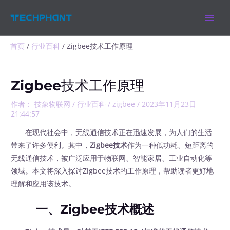
跳
MAIN
至
MEN
内
容
首页
行业百科
Zigbee技术工作原理
Zigbee技术工作原理
作者：
技象物联网
/
行业百科
/
zigbee
/
2023年11月23日
21:44:57
在现代社会中，无线通信技术正在迅速发展，为人们的生活
带来了许多便利。其中，
Zigbee技术
作为一种低功耗、短距离的
无线通信技术，被广泛应用于物联网、智能家居、工业自动化等
领域。本文将深入探讨Zigbee技术的工作原理，帮助读者更好地
理解和应用该技术。
一、Zigbee技术概述