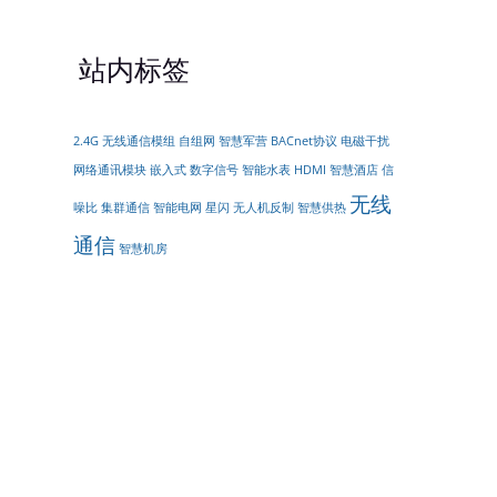
站内标签
2.4G
无线通信模组
自组网
智慧军营
BACnet协议
电磁干扰
网络通讯模块
嵌入式
数字信号
智能水表
HDMI
智慧酒店
信
无线
噪比
集群通信
智能电网
星闪
无人机反制
智慧供热
通信
智慧机房