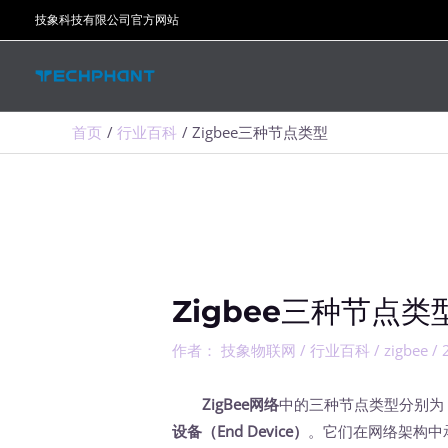
跳
技象科技有限公司官方网站
至
内
容
首页
行业百科
Zigbee三种节点类型
Zigbee三种节点类
作者：
技象物联网
/
行业百科
/
zigbee
/
ZigBee网络
中的三种节点类型分别
设备（End Device）
。它们在网络架构中