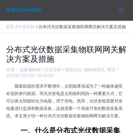
跳
MAIN
至
MEN
内
容
首页
行业百科
分布式光伏数据采集物联网网关解决方案及措施
分布式光伏数据采集物联网网关解
决方案及措施
作者：
技象物联网
/
行业百科
/
智慧光伏
,
物联网网关
,
网关
/
2023年7月13日 16:00:06
随着能源的需求不断增长，太阳能逐渐成为了一种越来越受
欢迎的替代能源。而光伏发电是太阳能利用的一种重要方式，它
可以将太阳能转化为电能，用于供电。然而，光伏发电需要对发
电量进行监测和数据采集，这就需要一个高效可靠的数据采集系
统。本文将介绍一种分布式光伏数据采集物联网网关解决方案。
一、什么是分布式光伏数据采集