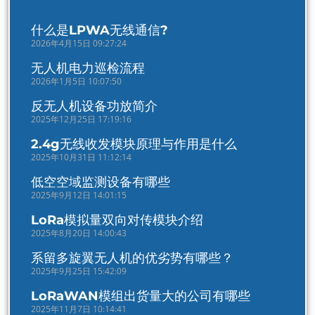
什么是LPWA无线通信?
2026年4月15日 09:27:24
无人机电力巡检流程
2026年1月5日 10:07:50
反无人机设备功放简介
2025年12月25日 17:19:16
2.4g无线收发模块原理与作用是什么
2025年10月31日 11:12:14
低空空域监测设备有哪些
2025年9月12日 14:01:15
LoRa模拟量双向对传模块介绍
2025年8月20日 14:00:43
系留多旋翼无人机的优劣势有哪些？
2025年9月25日 15:42:09
LoRaWAN模组出货量大的公司有哪些
2025年11月7日 10:14:41