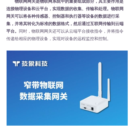
物联网网关是物联网系统中的重要组成部分，其主要作用是
连接物理设备和云平台，实现数据的收集、传输和处理。物联网
网关可以将各种传感器、控制器和执行器等设备的数据进行采
集，并将其转化为标准的数据格式，然后通过互联网传输到云端
平台。
同时，物联网网关还可以从云端平台接收指令，并将指令
传递给相应的物理设备，实现对设备的远程监控和控制。