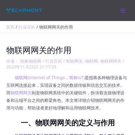
跳
MAIN
至
MEN
内
容
首页
行业百科
物联网网关的作用
物联网网关的作用
作者：
技象物联网
/
行业百科
/
智能网关
,
物联网
,
物联网网关
/
2023年11月25日 21:17:33
物联网(Internet of Things，简称IoT)
是指将各种物理设备与
互联网连接起来，实现设备之间的数据传输和信息交互的技术。
而
物联网网关
则是物联网系统中的关键组件，扮演着连接物理设
备和云端平台之间的桥梁角色。本文将详细介绍物联网网关的作
用与功能，帮助读者更好地理解和运用物联网技术。
一、物联网网关的定义与作用