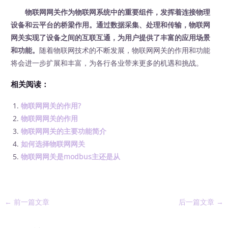
物联网网关作为物联网系统中的重要组件，发挥着连接物理
设备和云平台的桥梁作用。通过数据采集、处理和传输，物联网
网关实现了设备之间的互联互通，为用户提供了丰富的应用场景
和功能。
随着物联网技术的不断发展，物联网网关的作用和功能
将会进一步扩展和丰富，为各行各业带来更多的机遇和挑战。
相关阅读：
物联网网关的作用?
物联网网关的作用
物联网网关的主要功能简介
如何选择物联网网关
物联网网关是modbus主还是从
←
前一篇文章
后一篇文章
→