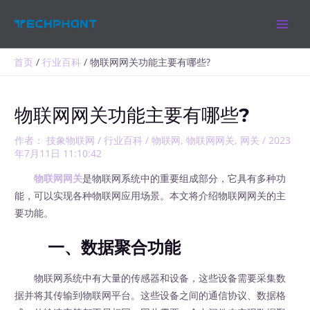
跳
MAIN
至
MEN
内
容
首页
行业百科
物联网网关功能主要有哪些?
物联网网关功能主要有哪些?
作者：
技象物联网
/
行业百科
/
物联网
,
物联网网关
,
网关
/
2023
年7月11日 11:10:42
物联网网关
是物联网系统中的重要组成部分，它具有多种功
能，可以实现各种物联网应用场景。本文将介绍物联网网关的主
要功能。
一、数据聚合功能
物联网系统中有大量的传感器和设备，这些设备需要采集数
据并将其传输到物联网平台。这些设备之间的通信协议、数据格