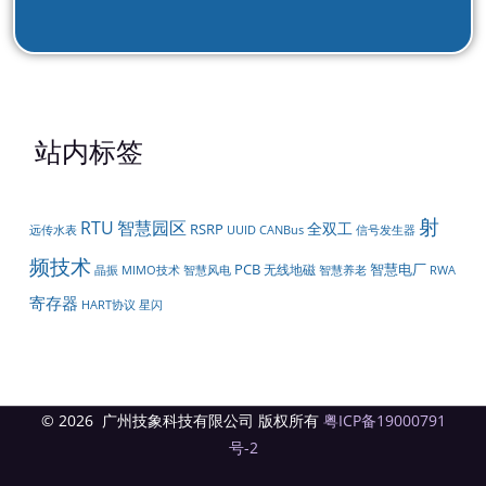
站内标签
射
RTU
智慧园区
全双工
RSRP
远传水表
UUID
CANBus
信号发生器
频技术
PCB
智慧电厂
无线地磁
MIMO技术
晶振
智慧风电
智慧养老
RWA
寄存器
星闪
HART协议
© 2026 广州技象科技有限公司 版权所有
粤ICP备19000791
号-2